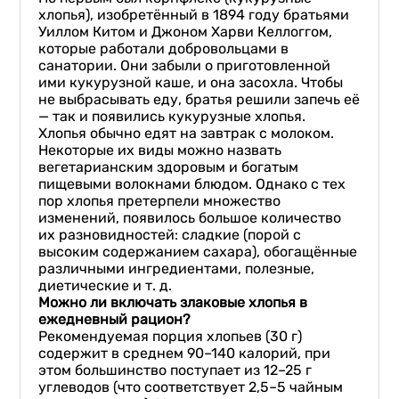
хлопья), изобретённый в 1894 году братьями
Уиллом Китом и Джоном Харви Келлоггом,
которые работали добровольцами в
санатории. Они забыли о приготовленной
ими кукурузной каше, и она засохла. Чтобы
не выбрасывать еду, братья решили запечь её
— так и появились кукурузные хлопья.
Хлопья обычно едят на завтрак с молоком.
Некоторые их виды можно назвать
вегетарианским здоровым и богатым
пищевыми волокнами блюдом. Однако с тех
пор хлопья претерпели множество
изменений, появилось большое количество
их разновидностей: сладкие (порой с
высоким содержанием сахара), обогащённые
различными ингредиентами, полезные,
диетические и т. д.
Можно ли включать злаковые хлопья в
ежедневный рацион?
Рекомендуемая порция хлопьев (30 г)
содержит в среднем 90–140 калорий, при
этом большинство поступает из 12–25 г
углеводов (что соответствует 2,5–5 чайным