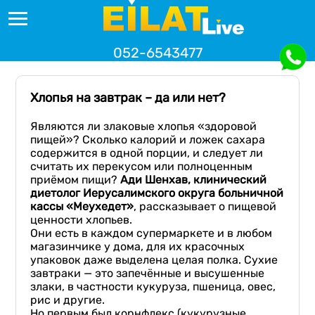
052-6543477
Хлопья на завтрак – да или нет?
Являются ли злаковые хлопья «здоровой
пищей»? Сколько калорий и ложек сахара
содержится в одной порции, и следует ли
считать их перекусом или полноценным
приёмом пищи?
Ади Шенхав, клинический
диетолог Иерусалимского округа больничной
кассы «Меухедет»
, рассказывает о пищевой
ценности хлопьев.
Они есть в каждом супермаркете и в любом
магазинчике у дома, для их красочных
упаковок даже выделена целая полка. Сухие
завтраки — это запечённые и высушенные
злаки, в частности кукуруза, пшеница, овес,
рис и другие.
Но первым был корнфлекс (кукурузные