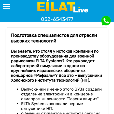
052-6543477
Подготовка специалистов для отрасли
высоких технологий
Вы знаете, кто стоял у истоков компании по
производству оборудования для военной
радиосвязи ELTA Systems? Кто руководит
лабораторией симуляции в одном из
крупнейших израильских оборонных
концернов «Рафаэль»? Все это – выпускники
Холонского
института технологий (HIT).
Выпускники именно этого ВУЗа создали
отделение электроники в концерне
авиапромышленности "Таасия авирит".
ELTA Systems основали первые
выпускники HIT.
6 бывших студентов института сегодня