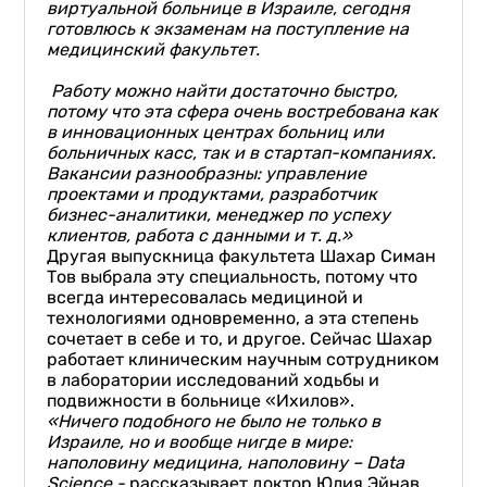
виртуальной больнице в Израиле, сегодня
готовлюсь к экзаменам на поступление на
медицинский факультет.
Работу можно найти достаточно быстро,
потому что
эта сфера очень востребована как
в инновационных центрах больниц или
больничных касс, так и в стартап-компаниях.
Вакансии разнообразны: управление
проектами и продуктами, разработчик
бизнес-аналитики, менеджер по успеху
клиентов, работа с данными и т. д.»
Другая выпускница факультета Шахар Симан
Тов выбрала эту специальность, потому что
всегда интересовалась медициной и
технологиями одновременно, а эта степень
сочетает в себе и то, и другое. Сейчас Шахар
работает клиническим научным сотрудником
в лаборатории исследований ходьбы и
подвижности в больнице «Ихилов».
«Ничего подобного не было не только в
Израиле, но и вообще нигде в мире:
наполовину медицина, наполовину – Data
Science -
рассказывает доктор Юлия Эйнав,