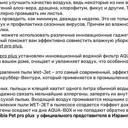
но улучшить качество воздуха, ведь некоторые из них 
ений алоэ-вера, драцена, хлорофитум, фикус и другие. 
улярно промывать им листья.
проводить, как минимум, дважды в неделю. Это не толь
дух и профилактика сезонных вирусов. Причем во влажной
лки.
ы можете использовать различные инновационные гаджеты
рый поможет вам эффективно совместить влажную уборк
et
pro
plus
.
pro
plus
установлен инновационный водяной фильтр AQU
 вашем доме, очищает и увлажняет воздух, что особенно
авления пыли Wet-Jet – это самый современный, эффект
круббер-Вентури, который применяется в промышленнос
ых, пыльцы и клещей хватит одного литра обычной воды
дежно связать мельчайшие аллергены, запереть их внутр
й сухой пылью. Входящий воздух промывается мощными 
авления пыли WET-JET в пылесосе создается «эффект д
ргены оседают на дне AQUA-BOX и не попадают обратно 
ibia
Pet
pro
plus
у официального представителя в Израи