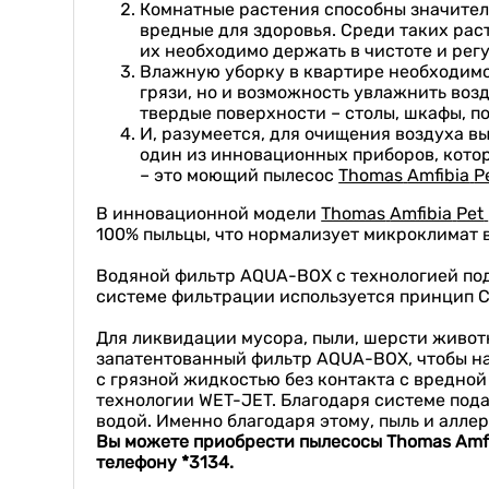
Комнатные растения способны значитель
вредные для здоровья. Среди таких раст
их необходимо держать в чистоте и рег
Влажную уборку в квартире необходимо 
грязи, но и возможность увлажнить воз
твердые поверхности – столы, шкафы, по
И, разумеется, для очищения воздуха в
один из инновационных приборов, кото
– это моющий пылесос
Thomas
Amfibia
P
В инновационной модели
Thomas
Amfibia
Pet
100% пыльцы, что нормализует микроклимат в
Водяной фильтр AQUA-BOX с технологией под
системе фильтрации используется принцип С
Для ликвидации мусора, пыли, шерсти животн
запатентованный фильтр AQUA-BOX, чтобы на
с грязной жидкостью без контакта с вредно
технологии WET-JET. Благодаря системе под
водой. Именно благодаря этому, пыль и алле
Вы можете приобрести пылесосы
Thomas
Amf
телефону *3134.