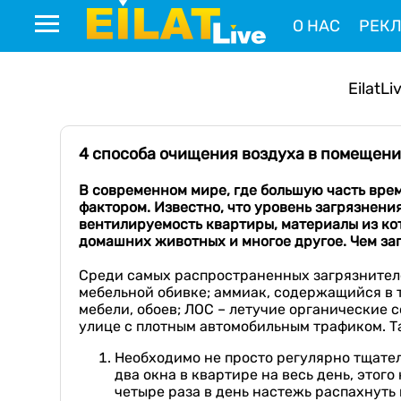
О НАС
РЕК
EilatLi
4 способа очищения воздуха в помещен
В современном мире, где больш
ую
часть вре
фактором. Известно, что
уровень загрязнения
вентил
ируемость квартиры, материалы из ко
домашних животных и многое другое. Чем заг
Среди самых распространенных загрязнителей
мебельной обивке; аммиак, содержащийся в
мебели, обоев; ЛОС – летучие органические 
улице с плотным автомобильным трафиком. Та
Необходимо не просто регулярно тщател
два окна в квартире на весь день, этог
четыре раза в день настежь распахнуть 