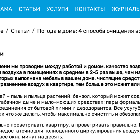
ЛАМА
СТАТЬИ
УСЛУГИ
КОНТАКТЫ
ЖУРНАЛ
ve
/
Статьи
/
Погода в доме: 4 способа очищения во
ии
мени мы проводим
между работой и домом
, качество во
 воздуха в помещениях в среднем в 2-5
раз выше, чем н
торых выполнена мебель в вашем доме, чистящие средств
рязненнее воздух в квартире, тем больше это может вли
 – пыль и пыльца растений; бензол, который может сод
 табачном дыме и мыло-моющих средствах; пары формаль
соединения от бытовой химии и дезодорантов. Все усугу
к что же делать, чтобы максимально очистить и обезоп
ьно проветривать квартиру, а проветривать правильно.
о недостаточно для полноценного циркулирования воздух
все окна минут на десять.