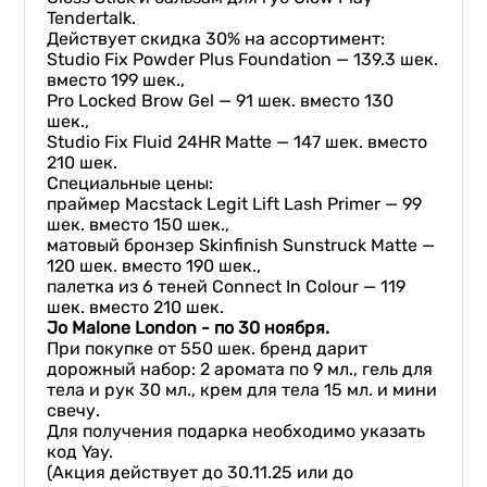
Tendertalk.
Действует скидка 30% на ассортимент:
Studio Fix Powder Plus Foundation — 139.3 шек.
вместо 199 шек.,
Pro Locked Brow Gel — 91 шек. вместо 130
шек.,
Studio Fix Fluid 24HR Matte — 147 шек. вместо
210 шек.
Специальные цены:
праймер Macstack Legit Lift Lash Primer — 99
шек. вместо 150 шек.,
матовый бронзер Skinfinish Sunstruck Matte —
120 шек. вместо 190 шек.,
палетка из 6 теней Connect In Colour — 119
шек. вместо 210 шек.
Jo Malone London -
по
30
ноября
.
При покупке от 550 шек. бренд дарит
дорожный набор: 2 аромата по 9 мл., гель для
тела и рук 30 мл., крем для тела 15 мл. и мини
свечу.
Для получения подарка необходимо указать
код Yay.
(Акция действует до 30.11.25 или до