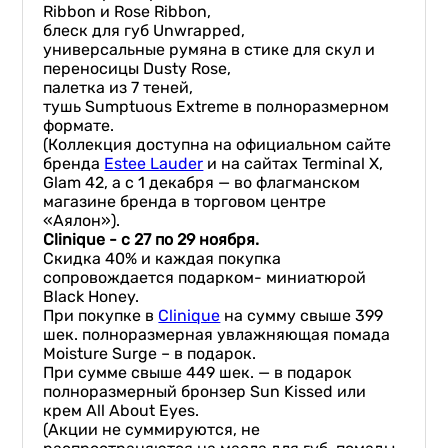
Ribbon и Rose Ribbon,
блеск для губ Unwrapped,
универсальные румяна в стике для скул и
переносицы Dusty Rose,
палетка из 7 теней,
тушь Sumptuous Extreme в полноразмерном
формате.
(Коллекция доступна на официальном сайте
бренда
Estee Lauder
и на сайтах Terminal X,
Glam 42, а с 1 декабря — во флагманском
магазине бренда в торговом центре
«Аялон»).
Clinique - с 27 по 29 ноября.
Скидка 40% и каждая покупка
сопровождается подарком- миниатюрой
Black Honey.
При покупке в
Clinique
на сумму свыше 399
шек. полноразмерная увлажняющая помада
Moisture Surge – в подарок.
При сумме свыше 449 шек. — в подарок
полноразмерный бронзер Sun Kissed или
крем All About Eyes.
(Акции не суммируются, не