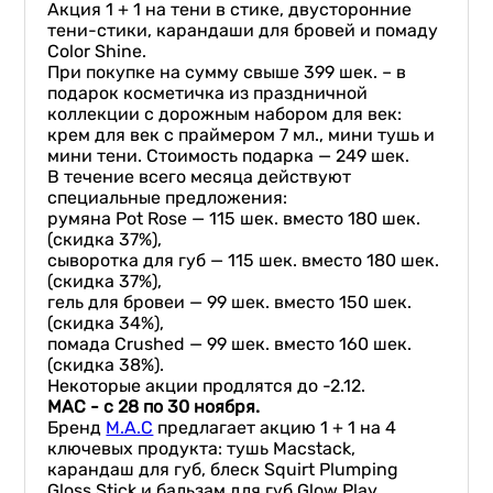
Акция 1 + 1 на тени в стике, двусторонние
тени-стики, карандаши для бровей и помаду
Color Shine.
При покупке на сумму свыше 399 шек. – в
подарок косметичка из праздничной
коллекции с дорожным набором для век:
крем для век с праймером 7 мл., мини тушь и
мини тени. Стоимость подарка — 249 шек.
В течение всего месяца действуют
специальные предложения:
румяна Pot Rose — 115 шек. вместо 180 шек.
(скидка 37%),
сыворотка для губ — 115 шек. вместо 180 шек.
(скидка 37%),
гель для бровеи — 99 шек. вместо 150 шек.
(скидка 34%),
помада Crushed — 99 шек. вместо 160 шек.
(скидка 38%).
Некоторые акции продлятся до -2.12.
MAC - с 28 по 30 ноября.
Бренд
M.A.C
предлагает акцию 1 + 1 на 4
ключевых продукта: тушь Macstack,
карандаш для губ, блеск Squirt Plumping
Gloss Stick и бальзам для губ Glow Play