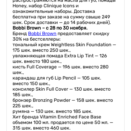
распространяются на масла для губ, помады
Honey, набор Clinique Icons и
ознакомительные наборы. Доставка
бесплатна при заказе на сумму свыше 249
шек. Срок доставки — до 14 рабочих дней).
Bobbi Brown – с 28 по 30 ноября.
Бренд
Bobbi Brown
предоставляет скидку
30% на бестселлеры:
тональный крем Weightless Skin Foundation —
175 шек. вместо 250 шек.,
увлажняющая помада Extra Lip Tint — 126
шек. вместо 180 шек.,
кисть Full Coverage — 196 шек. вместо 280
шек.,
карандаш для губ Lip Pencil — 105 шек.
вместо 150 шек.,
консилер Skin Full Cover — 130 шек. вместо
185 шек.,
бронзер Bronzing Powder — 158 шек. вместо
225 шек.,
румяна — 130 шек. вместо 185 шек.
Хит бренда Vitamin Enriched Face Base
объемом 100 мл. продается по цене 50 мл. —
315 шек. вместо 460 шек.