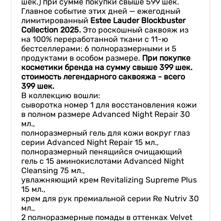
шек.) при сумме покупки свыше 599 шек.
Главное событие этих дней — ежегодный
лимитированный
Estee Lauder Blockbuster
Collection 2025.
Это роскошный саквояж из
на 100% переработанной ткани с 11-ю
бестселлерами: 6 полноразмерными и 5
продуктами в особом размере.
При покупке
косметики бренда на сумму свыше 399 шек.
стоимость легендарного саквояжа - всего
399 шек.
В коллекцию вошли:
сыворотка номер 1 для восстановления кожи
в полном размере Advanced Night Repair 30
мл.,
полноразмерный гель для кожи вокруг глаз
серии Advanced Night Repair 15 мл.,
полноразмерный пенящийся очищающий
гель с 15 аминокислотами Advanced Night
Cleansing 75 мл.,
увлажняющий крем Revitalizing Supreme Plus
15 мл.,
крем для рук премиальной серии Re Nutriv 30
мл.,
2 полноразмерные помады в оттенках Velvet