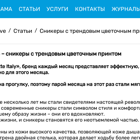
ЛАМА
СТАТЬИ
УСЛУГИ
КОНТАКТЫ
ЖУРНАЛ
ive
/
Статьи
/
Сникеры с трендовым цветочным п
ель – сникеры с трендовым цветочным принтом
tte
Italy
», бренд каждый месяц представляет эффектную, 
о для этого месяца.
 на прогулку, поэтому парой месяца на этот раз стали
мяг
е несколько лет мы стали свидетелями настоящей револ
 современные сникеры стали символом стиля и комфорт
шему образу жизни – они его вдохновляют.
жизни, и сникеры становятся его неотъемлемой частью.
нены из кожи высокого качества, позволяющей коже дыш
трена двойная стелька, которая делает ходьбу более ле