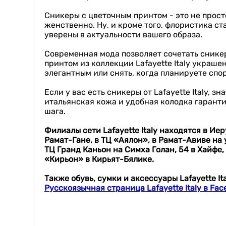
Сникеры с цветочным принтом - это не прост
женственно. Ну, и кроме того, флористика с
уверены в актуальности вашего образа.
Современная мода позволяет сочетать снике
принтом из коллекции Lafayette Italy украш
элегантным или снять, когда планируете спо
Если у вас есть сникеры от Lafayette Italy,
итальянская кожа и удобная колодка гаранти
шага.
Филиалы сети Lafayette Italy находятся
в Иер
Рамат-Гане, в ТЦ «Аялон», в Рамат-Авиве на 
ТЦ Гранд Каньон на Симха Голан, 54 в Хайфе,
«Кирьон» в Кирьят-Бялике.
Также обувь, сумки и аксессуары Lafayette I
Русскоязычная страница Lafayette Italy в Fac