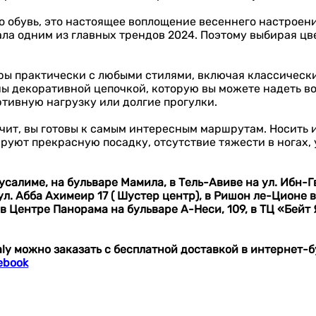
о обувь, это настоящее воплощение весеннего настроени
тала одним из главных трендов 2024. Поэтому выбирая ц
ры практически с любыми стилями, включая классическ
ены декоративной цепочкой, которую вы можете надеть во
ртивную нагрузку или долгие прогулки.
 значит, вы готовы к самым интересным маршрутам. Носить
руют прекрасную посадку, отсутствие тяжести в ногах, 
усалиме, на бульваре Мамила,
в Тель-Авиве на ул. Ибн-Г
ул.
Абба Ахимеир 17 ( Шустер центр),
в Ришон ле-Ционе в
 в Центре Панорама на бульваре А-Неси, 109, в ТЦ «Бейт 
taly можно заказать с бесплатной доставкой в интернет-
ebook