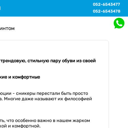
052-6543477
Ы
052-6543478
ринтом
трендовую, стильную пару обуви из своей
кие и
комфортные
юции - сникеры перестали быть просто
а. Многие даже называют их философией
ать, что особенно важно в нашем жарком
гкой и комфортной.