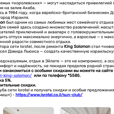
емых «королевских» — могут насладиться привилегией 
 на залив Акаба.
лась в 1984 году, когда еврейско-британский бизнесмен
город Израиля.
mon
был одним из самых любимых мест семейного отдыха в
. Для семей здесь создано множество развлечений: масш
ателей приключений и аквапарк с головокружительными 
дить отпуск максимально энергично, а взрослые — с ма
линной радости совместного отдыха.
тора сети Isrotel, после ремонта
King
Solomon
стал «ново
ысел Дэвида Льюиса — создать качественную израильск
редсказуемым, отдых в Эйлате — это не компромисс, а о
 комфорт и надёжность, не покидая пределов родной стра
 ознакомиться с особыми скидками вы можете на сайте
tel-king-solomon/
или по телефону *5585.
ка 5%.
нительные скидки.
уба сети Isrotel и получать скидки и особые предложени
меш») -
https://www.isrotel.co.il/sun-club/