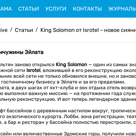
ЛАМА
СТАТЬИ
УСЛУГИ
КОНТАКТЫ
ЖУРНАЛ
Live
/
Статьи
/
King Solomon от Isrotel – новое сияни
жемчужины Эйлата
ильтян заново открылся
King
Solomon
— один из самых зн
ижной сети
Isrotel
, вложившей в его реконструкцию окол
ьник всей сети не только обновился внешне, но и зано
 гостиничному бизнесу в Эйлате и за его пределами.
та, в двух шагах от яхт-клуба и зон отдыха отель возв
стью выполнял важную миссию — на протяжении года слу
тальную реконструкцию. И вот теперь легендарное здани
фт бассейнов с деревянным настилом вокруг, тропическ
 экзотического курорта. Лобби, зона регистрации, теа
, а бар и ресторан у бассейна полностью перестроили,
ссейн или величественные Эдомские горы, получили ново