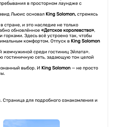
пребывания в просторном лаундже с
 Дэвид Льюис основал
King
Solomon
,
стремясь
 стране, и это наследие не только
табно обновлённое
«Детское королевство»
,
горками. Здесь всё устроено так, чтобы
ксимальным комфортом. Отпуск в
King
Solomon
й жемчужиной среди гостиниц Эйлата».
ую гостиничную сеть, задающую тон целой
сознанный выбор. И
King
Solomon
— не просто
ны.
я. Страница для подробного ознакомления и