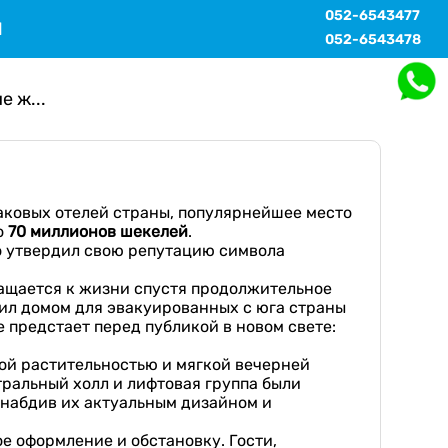
052-6543477
Ы
052-6543478
е ж...
аковых отелей страны, популярнейшее место
о
70 миллионов шекелей
.
во утвердил свою репутацию символа
ращается к жизни спустя продолжительное
жил домом для эвакуированных с юга страны
е предстает перед публикой в новом свете:
ой растительностью и мягкой вечерней
тральный холл и лифтовая группа были
 снабдив их актуальным дизайном и
е оформление и обстановку. Гости,