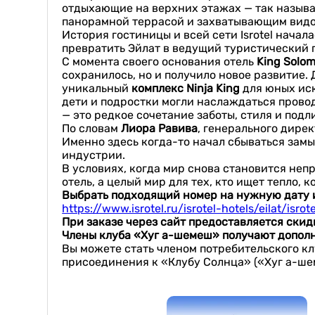
отдыхающие на верхних этажах — так называ
панорамной террасой и захватывающим видом
История гостиницы и всей сети Isrotel нача
превратить Эйлат в ведущий туристический 
С момента своего основания отель
King
Solo
сохранилось, но и получило новое развитие
уникальный
комплекс
Ninja
King
для юных иск
дети и подростки могли наслаждаться прово
— это редкое сочетание заботы, стиля и под
По словам
Лиора Равива
, генерального дирек
Именно здесь когда-то начал сбываться зам
индустрии.
В условиях, когда мир снова становится неп
отель, а целый мир для тех, кто ищет тепло,
Выбрать подходящий номер на нужную дату и
https://www.isrotel.ru/isrotel-hotels/eilat/isro
При заказе через сайт предоставляется скид
Члены клуба «Хуг а-шемеш» получают допол
Вы можете стать членом потребительского кл
присоединения к «Клубу Солнца» («Хуг а-ше