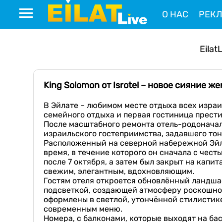
О НАС
РЕК
Eilat
King Solomon от Isrotel – новое сияние 
В Эйлате – любимом месте отдыха всех изра
семейного отдыха и первая гостиница прест
После масштабного ремонта отель-родоначал
израильского гостеприимства, задавшего тон
Расположенный на северной набережной Эйла
время, в течение которого он сначала с че
после 7 октября, а затем был закрыт на капи
свежим, элегантным, вдохновляющим.
Гостям отеля откроется обновлённый ландша
подсветкой, создающей атмосферу роскошного
оформлены в светлой, утончённой стилистике
современным меню.
Номера, с балконами, которые выходят на ба