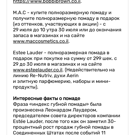
https://www.bobbibrown
.co.il
.
M.A.C - купите полноразмерную помаду и
получите полноразмерную помаду в подарок
(из оттенков, участвующих в акции) - с
29 июля до 10 утра 30 июля или до окончания
запаса в магазинах и на сайте
www.macco
smetics.co.il
.
Estee Lauder - полноразмерная помада в
подарок при покупке на сумму от 299 шек. с
29 до 30 июля в магазинах и на сайте
www.esteelauder.co.il
. (Недействительно на
линию Re-Nutriv, духи Aerin
и элитную парфюмерию, наборы и мини-
продукты).
И
нтересные факты о помаде
Фраза «индекс губной помады» была
произнесена Леонардом Лаудером,
председателем совета директоров компании
Estée Lauder, после того как он заметил 30-
процентный рост продаж губной помады в
Соединенных Штатах после событий 11