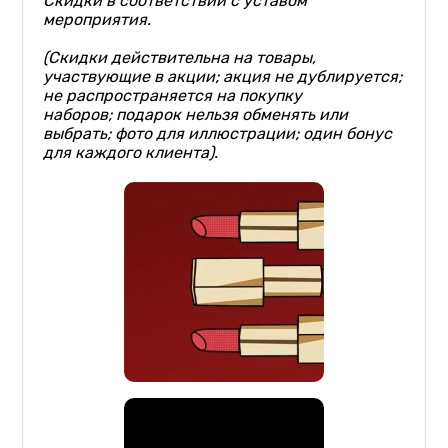
Скидки в соответствии с уставом
мероприятия.
(
Скидк
и
действительна
на товары
,
участвующие в акции
;
акция не ду
бл
ируется
;
не распространяется на покупку
наборов
;
подарок нельзя обменять или
выбрать
;
фото
для иллюстрации
;
один
бонус
для
каждого клиента
)
.