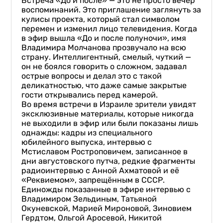
Встреча «До и после» — это не просто вечер
воспоминаний. Это приглашение заглянуть за
кулисы проекта, который стал символом
перемен и изменил лицо телевидения. Когда
в эфир вышла «До и после полуночи», имя
Владимира Молчанова прозвучало на всю
страну. Интеллигентный, смелый, чуткий —
он не боялся говорить о сложном, задавал
острые вопросы и делал это с такой
деликатностью, что даже самые закрытые
гости открывались перед камерой.
Во время встречи в Израиле зрители увидят
эксклюзивные материалы, которые никогда
не выходили в эфир или были показаны лишь
однажды: кадры из специального
юбилейного выпуска, интервью с
Мстиславом Ростроповичем, записанное в
дни августовского путча, редкие фрагменты
радиоинтервью с Анной Ахматовой и её
«Реквиемом», запрещённым в СССР.
Единожды показанные в эфире интервью с
Владимиром Зельдиным, Татьяной
Окуневской, Марией Мироновой, Зиновием
Гердтом, Ольгой Аросевой, Никитой