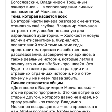
Богословским, Владимиром Трошиным
оживут вновь — в сопровождении личных
воспоминаний Молчанова.
Тема, которая касается всех
Во второй части вечера разговор сменит тон,
становясь ещё глубже. Владимир Молчанов
затронет тему, особенно важную для
израильской аудитории, — Холокост и новую
волну антисемитизма. Журналист,
посвятивший этой теме многие годы,
представит материалы из собственных
расследований, засекреченных архивов, а
также реальные истории, которые легли в
основу его книги «Забыть прошлое?». Это
будет не только рассказ о трагедии и о
страшных страницах истории, но и о том,
почему мы не имеем права забыть.
Личное становится общим
«До и после с Владимиром Молчановым» —
это не просто программа. Это как встреча со
старым другом, которого давно не видел, но
сразу узнаёшь по голосу. Владимир
Молчанов возвращается — не в прошлое, а к
нам. Чтобы поговорить. Чтобы вспомнить.