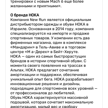
тренировки с новым Mach 6 еще более
желанными и приятными».
О бренде HOKA
Компания New Run является официальным
дистрибьютором одежды и обуви HOKA в
Израиле. Основанная в 2014 году, компания
специализируется на импорте и продаже
спортивных товаров. У компании есть два
фирменных магазина, один в комплексе
«Мандарин» в Тель-Авиве и в торговом
центре «М а-Дерех» в Бейт-Херуте.
HOKA — один из самых быстрорастущих
брендов в истории спортивной обуви. С
момента своего появления на трассах в
Альпах, HOKA предлагает сочетание
амортизации и поддержки, обеспечивая
уникальный опыт бега. HOKA разрабатывает
инновационные решения и дизайны,
подходящие для спортсменов всех уровней —
от профессионалов до любителей.
Обувь HOKA характеризуется массивной
подошвой, которая сочетает максимальную
амортизацию, малый вес и свободу