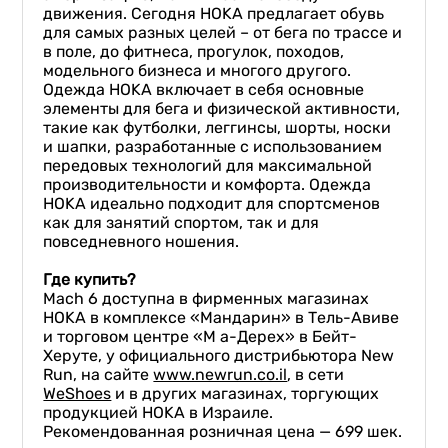
движения. Сегодня HOKA предлагает обувь
для самых разных целей – от бега по трассе и
в поле, до фитнеса, прогулок, походов,
модельного бизнеса и многого другого.
Одежда HOKA включает в себя основные
элементы для бега и физической активности,
такие как футболки, леггинсы, шорты, носки
и шапки, разработанные с использованием
передовых технологий для максимальной
производительности и комфорта. Одежда
HOKA идеально подходит для спортсменов
как для занятий спортом, так и для
повседневного ношения.
Г
де купить?
Mach 6 доступна в фирменных магазинах
HOKA в комплексе «Мандарин» в Тель-Авиве
и торговом центре «М а-Дерех» в Бейт-
Херуте, у официального дистрибьютора New
Run, на сайте
www.newrun.co.il
, в сети
WeShoes
и в других магазинах, торгующих
продукцией HOKA в Израиле.
Рекомендованная розничная цена — 699 шек.