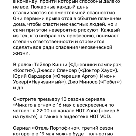
в команду, пройти который способны далеко
не все. Пожарные каждый день
сталкиваются со смертельной опасностью.
Они первыми врываются в объятые пламенем
дома, чтобы спасти несчастных людей, но и
сами при этом невероятно рискуют. Каждый
из тех, кто выбрал эту профессию, понимает
степень ответственности и стремится
сделать все ради спасения человеческой
жизни.
В ролях: Тейлор Кинни («Дневники вампира»,
«Кости»), Джесси Спенсер («Доктор Хаус»),
Юрий Сардаров («Операция Арго»), Имонн
Уокер(«Неуязвимый»), Джо Миносо («Побег»)
и др.
Смотрите премьеру 10 сезона сериала
«Чикаго в огне» с 16 мая с воскресенья по
четверг в 22:00 на канале HOT Zone (номер 5
на пульте), а также в видеотеке HOT VOD.
Сериал «Отель Портофино», третий сезон
которого с 19 мая можно будет полностью