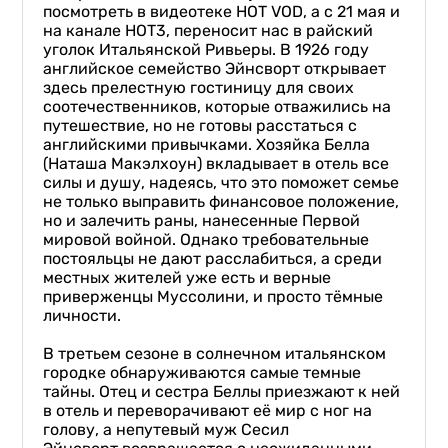
посмотреть в видеотеке HOT VOD, а с 21 мая и
на канале НОТ3, переносит нас в райский
уголок Итальянской Ривьеры. В 1926 году
английское семейство Эйнсворт открывает
здесь прелестную гостиницу для своих
соотечественников, которые отважились на
путешествие, но не готовы расстаться с
английскими привычками. Хозяйка Белла
(Наташа Макэлхоун) вкладывает в отель все
силы и душу, надеясь, что это поможет семье
не только выправить финансовое положение,
но и залечить раны, нанесенные Первой
мировой войной. Однако требовательные
постояльцы не дают расслабиться, а среди
местных жителей уже есть и верные
приверженцы Муссолини, и просто тёмные
личности.
В третьем сезоне в солнечном итальянском
городке обнаруживаются самые темные
тайны. Отец и сестра Беллы приезжают к ней
в отель и переворачивают её мир с ног на
голову, а непутевый муж Сесил