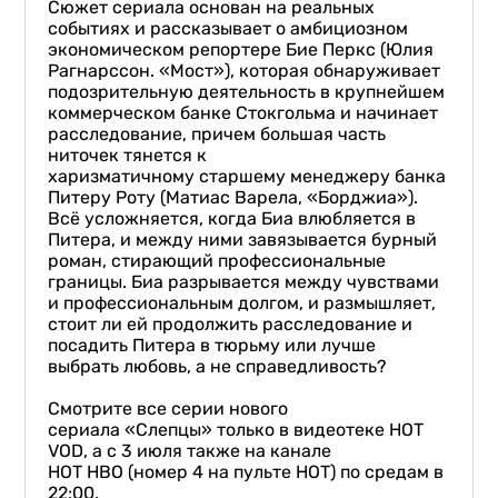
Сюжет сериала основан на реальных
событиях и рассказывает о амбициозном
экономическом репортере Бие Перкс (Юлия
Рагнарссон. «Мост»), которая обнаруживает
подозрительную деятельность в крупнейшем
коммерческом банке Стокгольма и начинает
расследование, причем большая часть
ниточек тянется к
харизматичному старшему менеджеру банка
Питеру Роту (Матиас Варела, «Борджиа»).
Всё усложняется, когда Биа влюбляется в
Питера, и между ними завязывается бурный
роман, стирающий профессиональные
границы. Биа разрывается между чувствами
и профессиональным долгом, и размышляет,
стоит ли ей продолжить расследование и
посадить Питера в тюрьму или лучше
выбрать любовь, а не справедливость?
Смотрите все серии нового
сериала «Слепцы» только в видеотеке HOT
VOD, а с 3 июля также на канале
HOT HBO (номер 4 на пульте НОТ) по средам в
22:00.