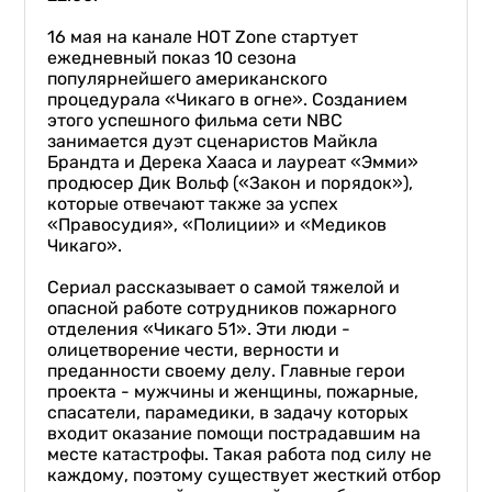
16 мая на канале НОТ Zone стартует
ежедневный показ 10 сезона
популярнейшего американского
процедурала «Чикаго в огне». Созданием
этого успешного фильма сети NBC
занимается дуэт сценаристов Майкла
Брандта и Дерека Хааса и лауреат «Эмми»
продюсер Дик Вольф («Закон и порядок»),
которые отвечают также за успех
«Правосудия», «Полиции» и «Медиков
Чикаго».
Сериал рассказывает о самой тяжелой и
опасной работе сотрудников пожарного
отделения «Чикаго 51». Эти люди -
олицетворение чести, верности и
преданности своему делу. Главные герои
проекта - мужчины и женщины, пожарные,
спасатели, парамедики, в задачу которых
входит оказание помощи пострадавшим на
месте катастрофы. Такая работа под силу не
каждому, поэтому существует жесткий отбор