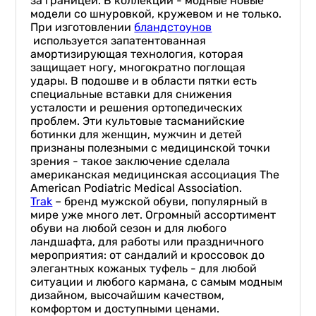
за границей. В коллекции - модные новые
модели со шнуровкой, кружевом и не только.
При изготовлении
бландстоунов
используется запатентованная
амортизирующая технология, которая
защищает ногу, многократно поглощая
удары. В подошве и в области пятки есть
специальные вставки для снижения
усталости и решения ортопедических
проблем. Эти культовые тасманийские
ботинки для женщин, мужчин и детей
признаны полезными с медицинской точки
зрения - такое заключение сделала
американская медицинская ассоциация The
American Podiatric Medical Association.
Trak
– бренд мужской обуви, популярный в
мире уже много лет. Огромный ассортимент
обуви на любой сезон и для любого
ландшафта, для работы или праздничного
мероприятия: от сандалий и кроссовок до
элегантных кожаных туфель - для любой
ситуации и любого кармана, с самым модным
дизайном, высочайшим качеством,
комфортом и доступными ценами.