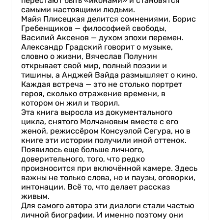
перестают быть «иконами» и становятся
самыми настоящими людьми.
Майя Плисецкая делится сомнениями, Борис
Гребенщиков — философией свободы,
Василий Аксенов — духом эпохи перемен.
Александр Градский говорит о музыке,
словно о жизни, Вячеслав Полунин
открывает свой мир, полный поэзии и
тишины, а Анджей Вайда размышляет о кино.
Каждая встреча — это не столько портрет
героя, сколько отражение времени, в
котором он жил и творил.
Эта книга выросла из документального
цикла, снятого Молчановым вместе с его
женой, режиссёром Консуэлой Сегура, но в
книге эти истории получили иной оттенок.
Появилось еще больше личного,
доверительного, того, что редко
произносится при включённой камере. Здесь
важны не только слова, но и паузы, оговорки,
интонации. Всё то, что делает рассказ
живым.
Для самого автора эти диалоги стали частью
личной биографии. И именно поэтому они