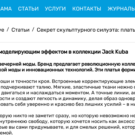
ЛАМА
СТАТЬИ
УСЛУГИ
КОНТАКТЫ
ЖУРНАЛ
ve
/
Статьи
/
Секрет скульптурного силуэта: платья
с моделирующим эффектом в коллекции Jack Kuba
 вечерней моды. Бренд предлагает революционную колл
ой моды и инновационных технологий. Эти платья форм
коши и точности кроя. Встроенные корректирующие эле
 подчеркивают талию. Мягкие, эластичные ткани нежно 
, двигаться и наслаждаться моментом. А точные линии,
ости и создают легкость и динамику, делая образ одно
вовать себя уверенно и красиво без лишних усилий – в н
торую никто не заметит сразу, но которую невозможно н
внутреннюю свободу, которую хочется носить как аксесс
орые вы сами придумываете, и для смелых решений, кото
аемой.