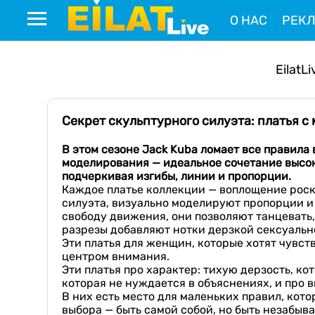
О НАС
РЕК
EilatLi
Секрет скульптурного силуэта: платья 
В этом сезоне
Jack
Kuba ломает все правила
моделирования — идеальное сочетание высок
подчеркивая изгибы, линии и пропорции.
Каждое платье коллекции — воплощение рос
силуэта, визуально моделируют пропорции и
свободу движения, они позволяют танцевать
разрезы добавляют нотки дерзкой сексуальн
Эти платья для женщин, которые хотят чувст
центром внимания.
Эти платья про характер: тихую дерзость, ко
которая не нуждается в объяснениях, и про 
В них есть место для маленьких правил, кот
выбора — быть самой собой, но быть незабыв