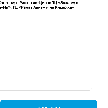
Каньон»; в Ришон ле-Ционе ТЦ «Захав»; в
а-Ир», ТЦ «Рамат Авив» и на Кикар ха-
Рассылка