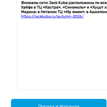
Филиалы сети Jack Kuba расположены по всей
Хайфе в ТЦ «Кастра», «Синемоль» и «Хуцот х
Медина; в Нетании ТЦ «Ир ямим»; в Ашкелоне
https://jackkuba.ru/autumn-2026/
Погода в Израиле