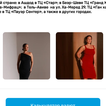
 стране: в Ашдод в ТЦ «Стар»; в Беэр-Шеве ТЦ «Гранд 
а-Мифрац»; в Тель-Авиве на ул. Ха-Меред 29, ТЦ «Ган х
 в ТЦ «Пауэр Сентер», а также в других городах.
Калькулятор валют