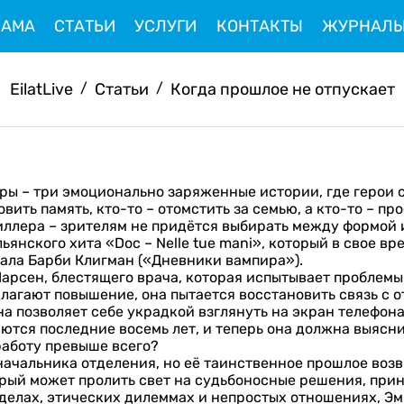
ЛАМА
СТАТЬИ
УСЛУГИ
КОНТАКТЫ
ЖУРНАЛ
EilatLive
/
Статьи
/
Когда прошлое не отпускает
еры – три эмоционально заряженные истории, где герои 
вить память, кто-то – отомстить за семью, а кто-то – п
иллера – зрителям не придётся выбирать между формой 
янского хита «Doc – Nelle tue mani», который в свое в
тала Барби Клигман («Дневники вампира»).
арсен, блестящего врача, которая испытывает проблемы
лагают повышение, она пытается восстановить связь с 
а позволяет себе украдкой взглянуть на экран телефона
ются последние восемь лет, и теперь она должна выяснит
работу превыше всего?
начальника отделения, но её таинственное прошлое возв
рый может пролить свет на судьбоносные решения, прин
елах, этических дилеммах и непростых отношениях, Эми 