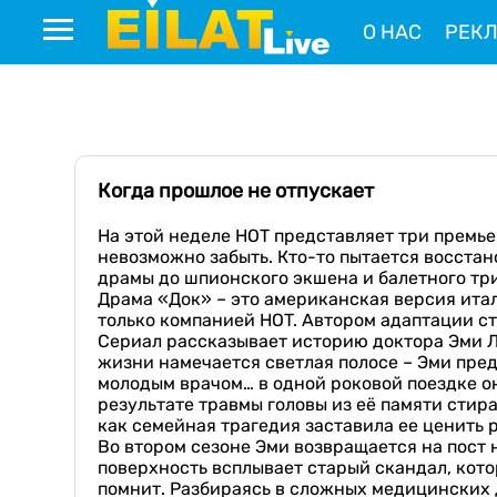
О НАС
РЕК
Когда прошлое не отпускает
На этой неделе НОТ представляет три премь
невозможно забыть. Кто-то пытается восстано
драмы до шпионского экшена и балетного тр
Драма «Док» – это американская версия италь
только компанией HOT. Автором адаптации с
Сериал рассказывает историю доктора Эми Л
жизни намечается светлая полосе – Эми пред
молодым врачом… в одной роковой поездке он
результате травмы головы из её памяти стира
как семейная трагедия заставила ее ценить 
Во втором сезоне Эми возвращается на пост 
поверхность всплывает старый скандал, кото
помнит. Разбираясь в сложных медицинских д