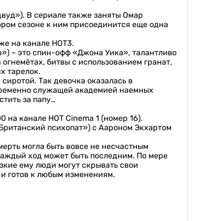
вуд»). В сериале также заняты Омар
ором сезоне к ним присоединится еще одна
же на канале HOT3.
») – это спин-офф «Джона Уика», талантливо
огнемётах, битвы с использованием гранат,
х тарелок.
сиротой. Так девочка оказалась в
временно служащей академией наемных
стить за папу…
0 на канале HOT Cinema 1 (номер 16).
Британский психопат») с Аароном Экхартом
мерть могла быть вовсе не несчастным
каждый ход может быть последним. По мере
зкие ему люди могут скрывать свои
 и готов к любым изменениям.