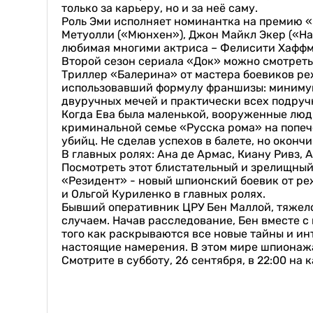
только за карьеру, но и за неё саму.
Роль Эми исполняет номинантка на премию «
Метуолли («Мюнхен»), Джон Майкл Экер («На
любимая многими актриса – Фелисити Хаффма
Второй сезон сериала «Док» можно смотреть 
Триллер «Балерина» от мастера боевиков ре
использовавший формулу франшизы: минимум 
двуручных мечей и практически всех подручн
Когда Ева была маленькой, вооруженные люди
криминальной семье «Русска рома» на попе
убийц. Не сделав успехов в балете, но оконч
В главных ролях: Ана де Армас, Киану Ривз,
Посмотреть этот блистательный и зрелищный а
«Резидент» - новый шпионский боевик от р
и Ольгой Куриленко в главных ролях.
Бывший оперативник ЦРУ Бен Маллой, тяжело
случаем. Начав расследование, Бен вместе 
того как раскрываются все новые тайны и ин
настоящие намерения. В этом мире шпионажа
Смотрите в субботу, 26 сентября, в 22:00 на к