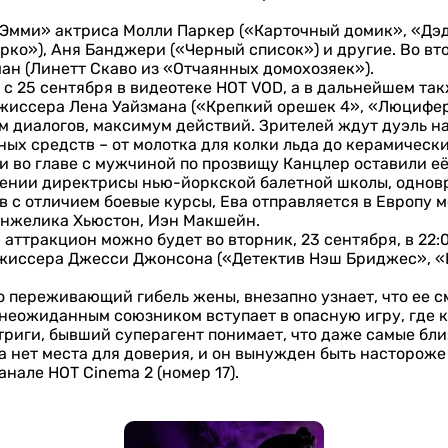
Эмми» актриса Молли Паркер («Карточный домик», «Дэд
рко»), Аня Банджери («Черный список») и другие. Во вт
н (Линетт Скаво из «Отчаянных домохозяек»).
с 25 сентября в видеотеке HOT VOD, а в дальнейшем так
жиссера Лена Уайзмана («Крепкий орешек 4», «Люцифер
диалогов, максимум действий. Зрителей ждут дуэль на 
ых средств – от молотка для колки льда до керамически
 во главе с мужчиной по прозвищу Канцлер оставили её 
чении директрисы нью-йоркской балетной школы, одно
ив с отличием боевые курсы, Ева отправляется в Европу м
 Анжелика Хьюстон, Иэн Макшейн.
ттракцион можно будет во вторник, 23 сентября, в 22:0
ежиссера Джесси Джонсона («Детектив Нэш Бриджес», «
 переживающий гибель жены, внезапно узнает, что ее с
с неожиданным союзником вступает в опасную игру, где 
триги, бывший суперагент понимает, что даже самые бли
 нет места для доверия, и он вынужден быть настороже
анале HOT Cinema 2 (номер 17).