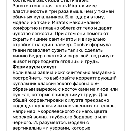
костюмов Jack Kuba стал Miratex.
Запатентованная ткань Miratex имеет
эластичность в три раза выше, чем у тканей
обычных купальников. Благодаря этому,
модели из ткани Miratex максимально
комфортно и плавно облегают тело и дарят
чувство легкости. При этом они помогают
скрыть лишние сантиметры и визуально
стройнят на один размер. Особая формула
ткани позволяет сузить талию, сделать
линию бедер покатой и округлой, подтянуть
живот и приподнять ягодицы и грудь.
Формируем силуэт
Если ваша задача исключительно визуально
постройнеть, то выбирайте корректирующий
купальник классического фасона с V-
образным вырезом, с косточками на лифе или
пуш-ап, которые приподнимут грудь. Для
общей корректировки силуэта прекрасно
подходят купальники насыщенных оттенков,
например, «королевского» синего, цвета
морской волны, глубокого бордового или
черного. И, разумеется, модели с
вертикальными узорами, которые