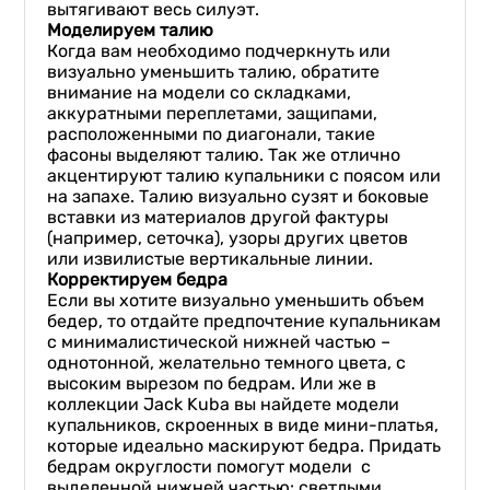
вытягивают весь силуэт.
Моделируем талию
Когда вам необходимо подчеркнуть или
визуально уменьшить талию, обратите
внимание на модели со складками,
аккуратными переплетами, защипами,
расположенными по диагонали, такие
фасоны выделяют талию. Так же отлично
акцентируют талию купальники с поясом или
на запахе. Талию визуально сузят и боковые
вставки из материалов другой фактуры
(например, сеточка), узоры других цветов
или извилистые вертикальные линии.
Корректируем бедра
Если вы хотите визуально уменьшить объем
бедер, то отдайте предпочтение купальникам
с минималистической нижней частью –
однотонной, желательно темного цвета, с
высоким вырезом по бедрам. Или же в
коллекции Jack Kuba вы найдете модели
купальников, скроенных в виде мини-платья,
которые идеально маскируют бедра. Придать
бедрам округлости помогут модели с
выделенной нижней частью: светлыми