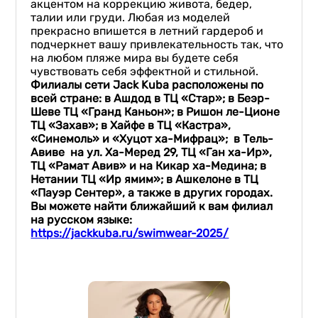
акцентом на коррекцию живота, бедер,
талии или груди. Любая из моделей
прекрасно впишется в летний гардероб и
подчеркнет вашу привлекательность так, что
на любом пляже мира вы будете себя
чувствовать себя эффектной и стильной.
Филиалы сети
Jack
Kuba
расположены по
всей стране: в Ашдод в ТЦ «Стар»; в Беэр-
Шеве ТЦ «Гранд Каньон»; в Ришон ле-Ционе
ТЦ «Захав»; в Хайфе в ТЦ «Кастра»,
«Синемоль» и «Хуцот ха-Мифрац»; в Тель-
Авиве на ул. Ха-Меред 29, ТЦ «Ган ха-Ир»,
ТЦ «Рамат Авив» и на Кикар ха-Медина; в
Нетании ТЦ «Ир ямим»; в Ашкелоне в ТЦ
«Пауэр Сентер», а также в других городах.
Вы можете найти ближайший к вам филиал
на русском языке:
https://jackkuba.ru/swimwear-2025/