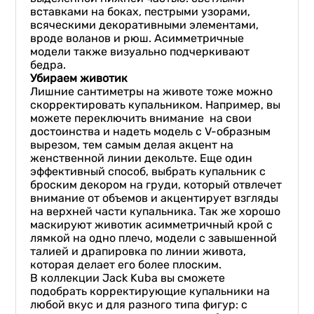
вставками на боках, пестрыми узорами,
всяческими декоративными элементами,
вроде воланов и рюш. Асимметричные
модели также визуально подчеркивают
бедра.
Убираем животик
Лишние сантиметры на животе тоже можно
скорректировать купальником. Например, вы
можете переключить внимание на свои
достоинства и надеть модель с V-образным
вырезом, тем самым делая акцент на
женственной линии декольте. Еще один
эффективный способ, выбрать купальник с
броским декором на груди, который отвлечет
внимание от объемов и акцентирует взгляды
на верхней части купальника. Так же хорошо
маскируют животик асимметричный крой с
лямкой на одно плечо, модели с завышенной
талией и драпировка по линии живота,
которая делает его более плоским.
В коллекции Jack Kuba вы сможете
подобрать корректирующие купальники на
любой вкус и для разного типа фигур: с