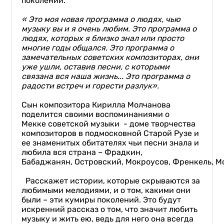
поколений.
« Это моя новая программа о людях, чью
музыку вы и я оче
нь любим. Это программа о
людях, которых я близко знал или просто
многие годы общался. Это программа о
замечательных советских композиторах, они
уже ушли, оставив песни, с которыми
связана вся наша жизнь... Это программа о
радости встреч и горести разлук».
Сын композитора Кирилла Молчанова
поделится своими воспоминаниями о
Мекке советской музыки - доме творчества
композиторов в подмосковной Старой Рузе и
ее знаменитых обитателях чьи песни знала и
любила вся страна – Фрадкин,
Бабаджанян, Островский, Мокроусов, Френкель, М
Расскажет истории, которые скрываются за
любимыми мелодиями, и о том, какими они
были – эти кумиры поколений. Это будут
искренний рассказ о том, что значит любить
музыку и жить ею, ведь для него она всегда