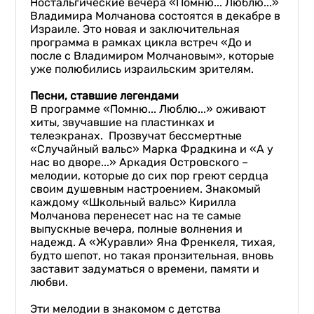
Ностальгические вечера «Помню... Люблю...»
Владимира Молчанова состоятся в декабре в
Израиле. Это новая и заключительная
программа в рамках цикла встреч «До и
после с Владимиром Молчановым», которые
уже полюбились израильским зрителям.
Песни, ставшие легендами
В программе «Помню... Люблю...» оживают
хиты, звучавшие на пластинках и
телеэкранах. Прозвучат бессмертные
«Случайный вальс» Марка Фрадкина и «А у
нас во дворе...» Аркадия Островского –
мелодии, которые до сих пор греют сердца
своим душевным настроением. Знакомый
каждому «Школьный вальс» Кирилла
Молчанова перенесет нас на те самые
выпускные вечера, полные волнения и
надежд. А «Журавли» Яна Френкеля, тихая,
будто шепот, но такая пронзительная, вновь
заставит задуматься о времени, памяти и
любви.
Эти мелодии в знакомом с детства