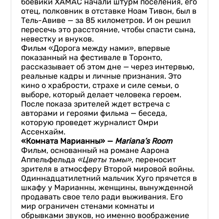
боевики ХАМАС начали штурм поселения, его
отец, полковник в отставке Ноам Тивон, был в
Тель-Авиве — за 85 километров. И он решил
пересечь это расстояние, чтобы спасти сына,
невестку и внуков.
Фильм «Дорога между нами», впервые
показанный на фестивале в Торонто,
рассказывает об этом дне — через интервью,
реальные кадры и личные признания. Это
кино о храбрости, страхе и силе семьи, о
выборе, который делает человека героем.
После показа зрителей ждет встреча с
авторами и героями фильма — беседа,
которую проведет журналист Омри
Ассенхайм.
«Комната Марианны» —
Mariana’s Room
Фильм, основанный на романе Аарона
Аппельфельда
«Цветы тьмы»
, переносит
зрителя в атмосферу Второй мировой войны.
Одиннадцатилетний мальчик Хуго прячется в
шкафу у Марианны, женщины, вынужденной
продавать свое тело ради выживания. Его
мир ограничен стенами комнаты и
обрывками звуков, но именно воображение