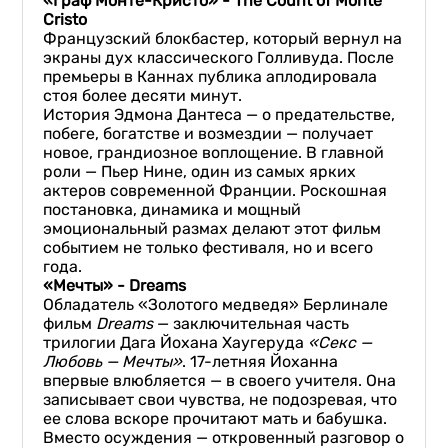
«Граф Монте-Кристо» - The Count of Monte
Cristo
Французский блокбастер, который вернул на
экраны дух классического Голливуда. После
премьеры в Каннах публика аплодировала
стоя более десяти минут.
История Эдмона Дантеса — о предательстве,
побеге, богатстве и возмездии — получает
новое, грандиозное воплощение. В главной
роли — Пьер Нине, один из самых ярких
актеров современной Франции. Роскошная
постановка, динамика и мощный
эмоциональный размах делают этот фильм
событием не только фестиваля, но и всего
года.
«Мечты» - Dreams
Обладатель «Золотого медведя» Берлинале
фильм
Dreams
— заключительная часть
трилогии Дага Йохана Хаугеруда
«Секс —
Любовь — Мечты»
. 17-летняя Йоханна
впервые влюбляется — в своего учителя. Она
записывает свои чувства, не подозревая, что
ее слова вскоре прочитают мать и бабушка.
Вместо осуждения — откровенный разговор о