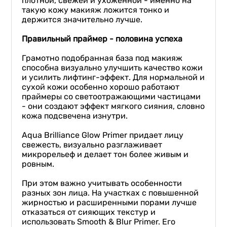
плотной, свежей и ухоженной - именно на
такую кожу макияж ложится тонко и
держится значительно лучше.
⠀
Правильный праймер - половина успеха
⠀
Грамотно подобранная база под макияж
способна визуально улучшить качество кожи
и усилить лифтинг-эффект. Для нормальной и
сухой кожи особенно хорошо работают
праймеры со светоотражающими частицами
- они создают эффект мягкого сияния, словно
кожа подсвечена изнутри.
⠀
Aqua Brilliance Glow Primer придает лицу
свежесть, визуально разглаживает
микрорельеф и делает тон более живым и
ровным.
⠀
При этом важно учитывать особенности
разных зон лица. На участках с повышенной
жирностью и расширенными порами лучше
отказаться от сияющих текстур и
использовать Smooth & Blur Primer. Его