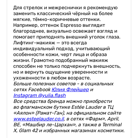
⠀
Для стрелок и межреснички я рекомендую
заменить классический чёрный на более
мягкие, тёмно-коричневые оттенки.
Например, оттенок Espresso выглядит
благороднее, визуально освежает взгляд и
помогает приподнять внешний уголок глаза.
Лифтинг-макияж — это всегда
индивидуальный подход, учитывающий
особенности кожи, черт лица и образа
жизни. Грамотно подобранный макияж
способен не только подчеркнуть внешность,
но и вернуть ощущение уверенности и
ухоженности в любом возрасте.⠀
Больше полезных советов - в социальных
сетях
Facebook
Юлия Флейшер
и
Instagram @yulia.flash
Все средства бренда можно приобрести
во флагманском бутике Estée Lauder в ТЦ
«Аялон» (Рамат-Ган), на официальном сайте
www.esteelauder.co.il
, в сетях «Фарм», April,
BE, «Машбир ле-Цархан», а также в Terminal
X, Glam 42 и избранных магазинах косметики.