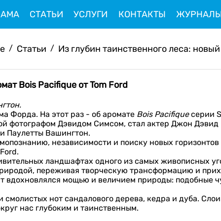
ЛАМА
СТАТЬИ
УСЛУГИ
КОНТАКТЫ
ЖУРНАЛ
ve
/
Статьи
/
Из глубин таинственного леса: новый 
ат Bois Pacifique от Tom Ford
гтон.
а Форда. На этот раз - об аромате
Bois Pacifique
серии S
й фотографом Дэвидом Симсом, стал актер Джон Дэвид 
 и Паулетты Вашингтон.
амопознанию, независимости и поиску новых горизонтов
Ford.
ивительных ландшафтах одного из самых живописных уг
 природой, переживая творческую трансформацию и при
т вдохновлялся мощью и величием природы: подобные ч
 смолистых нот сандалового дерева, кедра и дуба. Сло
круг нас глубоким и таинственным.