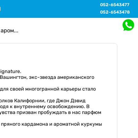
052-6543477
Ы
052-6543478
аром...
ignature.
Вашингтон, экс-звезда американского
 для своей многогранной карьеры стало
олков Калифорнии, где Джон Дэвид
ходя к внутреннему освобождению. В
увства призван пробуждать в нас парфюм
и пряного кардамона и ароматной куркумы