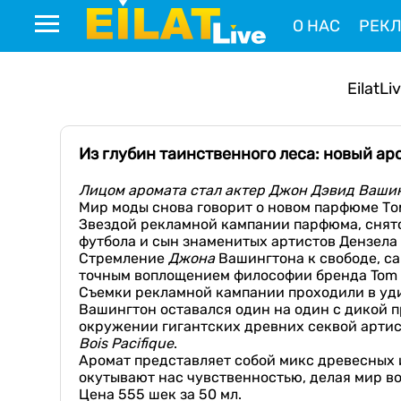
О НАС
РЕК
EilatLi
Из глубин таинственного леса: новый аром
Лицом аромата стал актер Джон Дэвид Вашин
Мир моды снова говорит о новом парфюме Том
Звездой рекламной кампании парфюма, снято
футбола и сын знаменитых артистов Дензела
Стремление
Джона
Вашингтона к свободе, с
точным воплощением философии бренда Tom 
Съемки рекламной кампании проходили в уд
Вашингтон оставался один на один с дикой
окружении гигантских древних секвой артис
Bois Pacifique
.
Аромат представляет собой микс древесных и
окутывают нас чувственностью, делая мир во
Цена 555 шек за 50 мл.