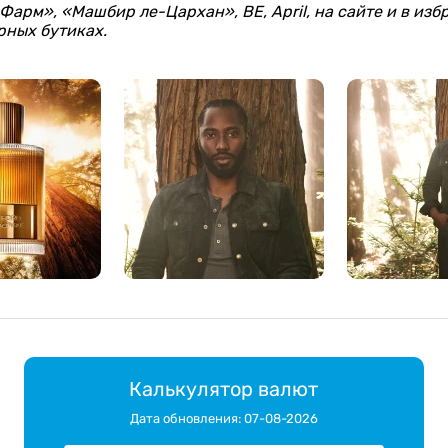
Фарм», «Машбир ле-Цархан», BE, April, на сайте и в изб
рных бутиках.
Калькулятор валют
Дата обновления: 07-08-2026