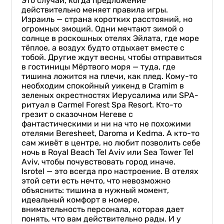
Это случай, когда предложение
действительно меняет правила игры.
Израиль — страна коротких расстояний, но
огромных эмоций. Одни мечтают зимой о
солнце в роскошных отелях Эйлата, где море
тёплое, а воздух будто отдыхает вместе с
тобой. Другие ждут весны, чтобы отправиться
в гостиницы Мёртвого моря — туда, где
тишина ложится на плечи, как плед. Кому-то
необходим спокойный уикенд в Cramim в
зеленых окрестностях Иерусалима или SРА-
ритуал в Carmel Forest Spa Resort. Кто-то
грезит о сказочном Негеве с
фантастическими и ни на что не похожими
отелями Beresheet, Daroma и Kedma. А кто-то
сам живёт в центре, но любит позволить себе
ночь в Royal Beach Tel Aviv или Sea Tower Tel
Aviv, чтобы почувствовать город иначе.
Isrotel — это всегда про настроение. В отелях
этой сети есть нечто, что невозможно
объяснить: тишина в нужный момент,
идеальный комфорт в номере,
внимательность персонала, которая дает
понять, что вам действительно рады. И у