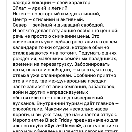
каждой локации — свой характер:
Эйлат — яркий и лёгкий,
Негев — просторный и медитативный,
Центр — стильный и активный,
Север — зелёный и дышащий свободой.
И вот что делает эту акцию особенно ценной:
речь не просто о снижении цены. Это
возможность уже сейчас расставить в своем
календаре точки отдыха, которые обычно
откладываются «на потом». Подумать о днях
рождения, маленьких семейных праздниках,
времени на перезагрузку. Забронировать
даты, пока они свободны, — и знать, что год
отдыха уже спланирован. Особенно приятно
это в мире, где международные поездки
часто зависят от авиакомпаний, забастовок,
войн и других непредсказуемых
обстоятельств – вплоть до извержений
вулканов. Внутренний туризм даёт главное —
спокойствие. Максимум несколько часов
дороги, и вы уже там, где начинается отпуск.
Мероприятие Black Friday предназначено для
членов клуба
«Хуг а-Шемеш»
, а вступление в
него или обновление членства сегодня стоит