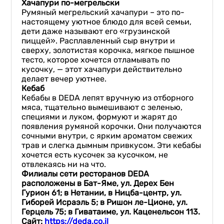
Хачапури по-мегрельски
Румяный мегрельский хачапури – это по-
настоящему уютное блюдо для всей семьи,
дети даже называют его «грузинской
пиццей». Расплавленный сыр внутри и
сверху, золотистая корочка, мягкое пышное
тесто, которое хочется отламывать по
кусочку, — этот хачапури действительно
делает вечер уютнее.
Кебаб
Кебабы в DEDA лепят вручную из отборного
мяса, тщательно вымешивают с зеленью,
специями и луком, формуют и жарят до
появления румяной корочки. Они получаются
сочными внутри, с ярким ароматом свежих
трав и слегка дымным привкусом. Эти кебабы
хочется есть кусочек за кусочком, не
отвлекаясь ни на что.
Филиалы сети ресторанов DEDA
расположены в Бат-Яме, ул. Дерех Бен
Гурион 61; в Нетании, в Ницба-центр, ул.
Гиборей Исраэль 5; в Ришон ле-Ционе, ул.
Герцель 75; в Гиватаиме, ул. Каценельсон 113.
Сайт:
https://deda.co.il