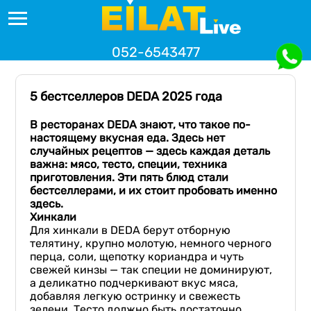
052-6543477
5 бестселлеров DEDA 2025 года
В ресторанах DEDA знают, что такое по-
настоящему вкусная еда. Здесь нет
случайных рецептов — здесь каждая деталь
важна: мясо, тесто, специи, техника
приготовления. Эти пять блюд стали
бестселлерами, и их стоит пробовать именно
здесь.
Хинкали
Для хинкали в DEDA берут отборную
телятину, крупно молотую, немного черного
перца, соли, щепотку кориандра и чуть
свежей кинзы — так специи не доминируют,
а деликатно подчеркивают вкус мяса,
добавляя легкую остринку и свежесть
зелени. Тесто должно быть достаточно