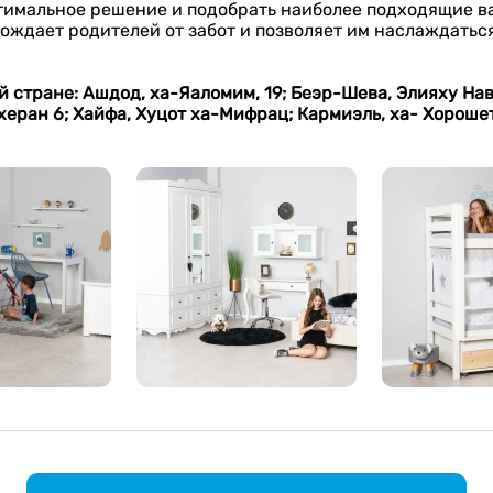
тимальное решение и подобрать наиболее подходящие в
бождает родителей от забот и позволяет им наслаждать
стране: Ашдод, ха-Яаломим, 19; Беэр-Шева, Элияху Нави
х
еран 6;
Хайфа, Хуцот ха-Мифрац; Кармиэль, ха- Хорошет 