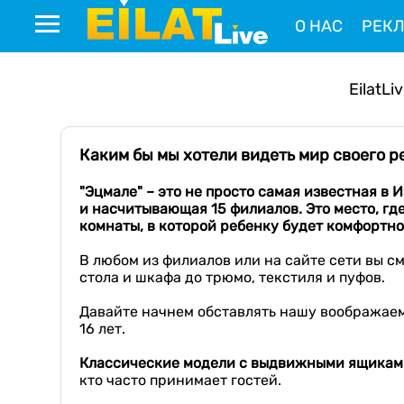
О НАС
РЕК
EilatLi
Каким бы мы хотели видеть мир своего 
"Эцмале" – это не просто
самая известная в
И
и
насчитывающая 15 филиалов
. Э
то место, г
комнаты, в которой ребенку будет комфортно
В любом из филиалов или на сайте сети вы см
стола и шкафа до трюмо, текстиля и пуфов.
Давайте начнем обставлять нашу воображаем
16 лет.
К
лассические модели с выдвижными ящикам
кто часто принимает гостей.