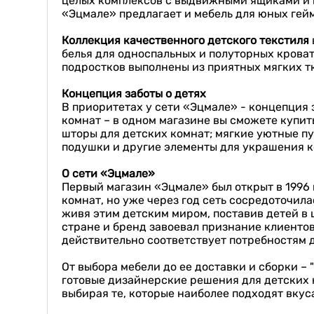
целых комплексов с выдвижными ящиками и н
«Эцмале» предлагает и мебель для юных гей
Коллекция качественного детского текстиля
белья для односпальных и полуторных крова
подростков выполнены из приятных мягких т
Концепция заботы о детях
В приоритетах у сети «Эцмале» - концепция 
комнат – в одном магазине вы сможете купит
шторы для детских комнат; мягкие уютные п
подушки и другие элементы для украшения к
О сети «Эцмале»
Первый магазин «Эцмале» был открыт в 1996 
комнат, но уже через год сеть сосредоточила
живя этим детским миром, поставив детей в 
стране и бренд завоевал признание клиентов
действительно соответствует потребностям д
От выбора мебели до ее доставки и сборки –
готовые дизайнерские решения для детских к
выбирая те, которые наиболее подходят вкус