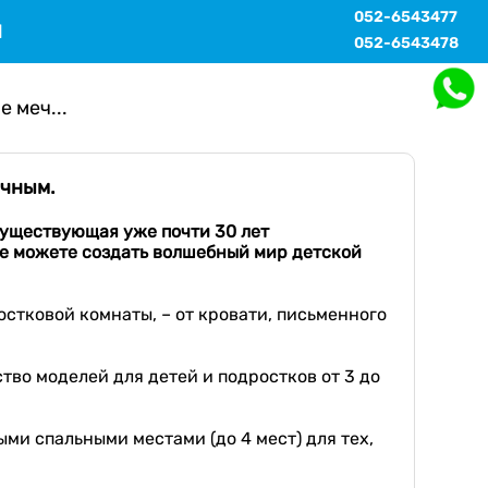
052-6543477
Ы
052-6543478
 меч...
ичным.
уществующая у
ж
е почти 30 лет
сте можете создать волшебный мир детской
остковой комнаты, – от кровати, письменного
во моделей для детей и подростков от 3 до
и спальными местами (до 4 мест) для тех,