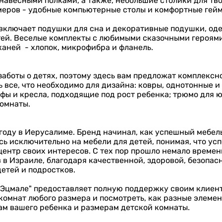
авесными полками, а также, небольшие столики для тво
меров - удобные компьютерные столы и комфортные гейм
включает подушки для сна и декоративные подушки, оде
тей. Веселые комплекты с любимыми сказочными героям
каней - хлопок, микрофибра и фланель.
заботы о детях, поэтому здесь вам предложат комплекс
ь все, что необходимо для дизайна: ковры, однотонные 
уфы и кресла, подходящие под рост ребенка; трюмо для
омнаты.
году в Иерусалиме. Бренд начинал, как успешный мебел
сь исключительно на мебели для детей, понимая, что ус
центр своих интересов. С тех пор прошло немало времен
 в Израиле, благодаря качественной, здоровой, безопас
етей и подростков.
 "Эцмале" предоставляет полную поддержку своим клиент
омнат любого размера и посмотреть, как разные элемен
ам вашего ребенка и размерам детской комнаты.