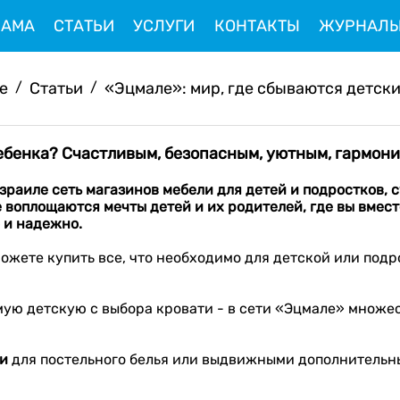
ЛАМА
СТАТЬИ
УСЛУГИ
КОНТАКТЫ
ЖУРНАЛ
ve
/
Статьи
/
«Эцмале»: мир, где сбываются детские
ребенка? Счастливым, безопасным, уютным, гармон
зраиле
сеть магазинов
мебели
для детей и подростков
,
с
де воплощаются
мечты детей и их родителей
, где вы вме
 и надежно.
ожете купить все, что необходимо для детской или подр
ую детскую с выбора кровати - в сети «Эцмале» множест
и
для постельного белья или выдвижными дополнительным