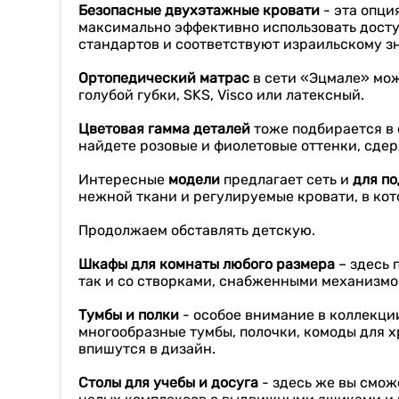
Б
езопасные двухэтажные кровати
- эта опци
максимально эффективно использовать досту
стандартов и соответствуют израильскому з
О
ртопедический
матр
ас
в сети «Эцмале» мож
голубой губки, SKS, Visco или латексный.
Цветовая гамма деталей
тоже подбирается в 
найдете розовые и фиолетовые оттенки, сде
Интересные
модели
предлагает сеть и
для по
нежной ткани и регулируемые кровати, в кот
Продолжаем обставлять детскую.
Ш
каф
ы
для комнаты любого размера
– здесь 
так и со створками, снабженными механизмо
Тумбы и полки
- особое внимание в коллекци
многообразные тумбы, полочки, комоды для х
впишутся в дизайн.
Столы для учебы и досуга
- здесь же вы смож