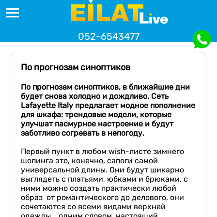
052-6543477
По прогнозам синоптиков
По прогнозам синоптиков, в ближайшие дни
будет
снова
холодно и дождливо.
Сеть
Lafayette Italy
предлагает
модное пополнение
для шкафа
: трендовые модели, которые
улучшат пасмурное настроение и
будут
заботл
иво
согревать в непогоду
.
Первый пункт в любом wish-листе зимнего
шопинга это, конечно, сапоги самой
универсальной длины. Они будут шикарно
выглядеть с платьями, юбками и брюками, с
ними можно создать практически любой
образ от романтического до делового, они
сочетаются со всеми видами верхней
одежды... одним словом, настоящий