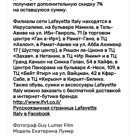
получают дополнительную скидку 7%
на
ост
авшуюся
сумм
у.
Филиалы сети Lafayette Italy находятся
в
Иерусалиме, на бульваре Мамила,
в Тель-
Авиве на ул. Ибн-Гвироль, 71 (в торговом
центре «Ган а-Ир»), в Рамат-Гане, в ТЦ
«Аялон», в Рамат-Авиве на ул.
Абба Ахимеир
17 ( Шустер центр),
в Ришон ле-Ционе в ТЦ
«Захав», в Нетании, в ТЦ «Ир Ямим» и в ТЦ
Гранд Каньон на Симха Голан, 54 в Хайфе, в
Центре Панорама на бульваре А-Неси, 109, в
ТЦ «Бейт Ятир» на ул. Вайцман, 42 в Кфар-
Сабе, в ТЦ «Кирьон» в Кирьят-Бялике.
Также обувь, сумки и аксессуары Lafayette
Italy можно заказать с бесплатной доставкой
в интернет-бутике бренда:
http://www.lfyt.co.il/
Русскоязычная страница Lafayette
Italy в Facebook
Фотограф Guy Lumer Film
Модель Екатерина Лумер