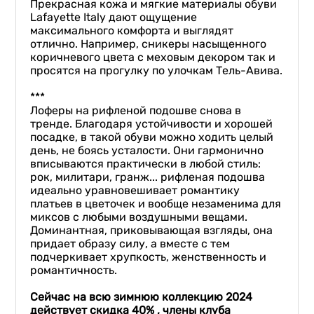
Прекрасная кожа и мягкие материалы обуви
Lafayette Italy дают ощущение
максимального комфорта и выглядят
отлично. Например, сникеры насыщенного
коричневого цвета с меховым декором так и
просятся на прогулку по улочкам Тель-Авива.
***
Лоферы на рифленой подошве снова в
тренде. Благодаря устойчивости и хорошей
посадке, в такой обуви можно ходить целый
день, не боясь усталости. Они гармонично
вписываются практически в любой стиль:
рок, милитари, гранж... рифленая подошва
идеально уравновешивает романтику
платьев в цветочек и вообще незаменима для
миксов с любыми воздушными вещами.
Доминантная, приковывающая взгляды, она
придает образу силу, а вместе с тем
подчеркивает хрупкость, женственность и
романтичность.
Сейчас на всю зимнюю коллекцию 2024
действует скидка
40
% ,
члены клуба