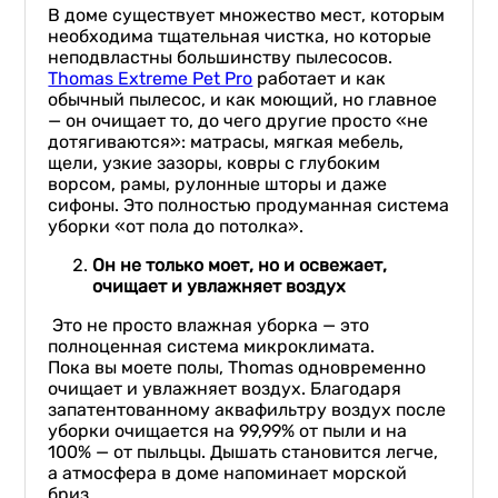
В доме существует множество мест, которым
необходима тщательная чистка, но которые
неподвластны большинству пылесосов.
Thomas Extreme Pet Pro
работает и как
обычный пылесос, и как моющий, но главное
— он очищает то, до чего другие просто «не
дотягиваются»: матрасы, мягкая мебель,
щели, узкие зазоры, ковры с глубоким
ворсом, рамы, рулонные шторы и даже
сифоны. Это полностью продуманная система
уборки «от пола до потолка».
Он не только моет, но и освежает,
очищает и увлажняет воздух
Это не просто влажная уборка — это
полноценная система микроклимата.
Пока вы моете полы, Thomas одновременно
очищает и увлажняет воздух. Благодаря
запатентованному аквафильтру воздух после
уборки очищается на 99,99% от пыли и на
100% — от пыльцы. Дышать становится легче,
а атмосфера в доме напоминает морской
бриз.