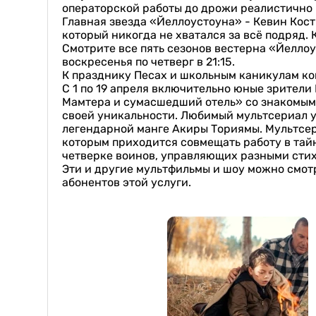
операторской работы до дрожи реалистично 
Главная звезда «Йеллоустоуна» - Кевин Кост
который никогда не хватался за всё подряд. 
Смотрите все пять сезонов вестерна «Йеллоу
воскресенья по четверг в 21:15.
К празднику Песах и школьным каникулам ко
С 1 по 19 апреля включительно юные зрители
Мамтера и сумасшедший отель» со знакомыми
своей уникальности. Любимый мультсериал у
легендарной манге Акиры Ториямы. Мультсе
которым приходится совмещать работу в та
четверке воинов, управляющих разными стих
Эти и другие мультфильмы и шоу можно смотр
абонентов этой услуги.