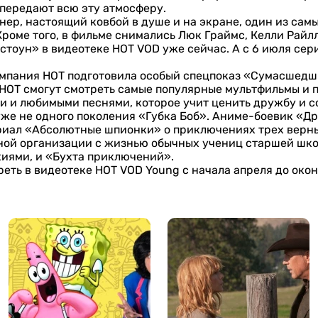
передают всю эту атмосферу.
нер, настоящий ковбой в душе и на экране, один из сам
Кроме того, в фильме снимались Люк Граймс, Келли Райлл
стоун» в видеотеке HOT VOD уже сейчас. А с 6 июля сер
мпания НОТ подготовила особый спецпоказ «Сумасшедши
 НОТ смогут смотреть самые популярные мультфильмы и 
 и любимыми песнями, которое учит ценить дружбу и со
же не одного поколения «Губка Боб». Аниме-боевик «Др
риал «Абсолютные шпионки» о приключениях трех верн
йной организации с жизнью обычных учениц старшей шк
иями, и «Бухта приключений».
еть в видеотеке HOT VOD Young с начала апреля до око