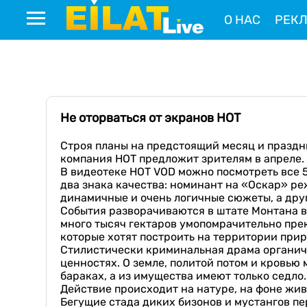
О НАС
РЕК
Не оторваться от экранов НОТ
Строя планы на предстоящий месяц и праздни
компания НОТ предложит зрителям в апреле
В видеотеке HOT VOD можно посмотреть все 
два знака качества: номинант на «Оскар» р
динамичные и очень логичные сюжеты, а дру
События разворачиваются в штате Монтана в
много тысяч гектаров умопомрачительно пре
которые хотят построить на территории при
Стилистически криминальная драма органично
ценностях. О земле, политой потом и кровью 
бараках, а из имущества имеют только седло.
Действие происходит на натуре, на фоне жи
Бегущие стада диких бизонов и мустангов пе