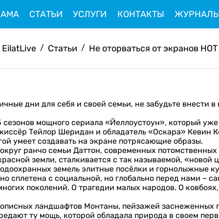
ЛАМА
СТАТЬИ
УСЛУГИ
КОНТАКТЫ
ЖУРНАЛ
EilatLive
/
Статьи
/
Не оторваться от экранов НОТ
чные дни для себя и своей семьи, не забудьте внести в
.
5 сезонов мощного сериала «Йеллоустоун», который уже 
ежиссёр Тейлор Шеридан и обладатель «Оскара» Кевин 
гой умеет создавать на экране потрясающие образы.
округ ранчо семьи Даттон, современных потомственных
красной земли, сталкивается с так называемой, «новой
родоохранных земель элитные посёлки и горнолыжные к
 сплетена с социальной, но глобально перед нами – сага
многих поколений. О трагедии малых народов. О ковбоях,
вописных ландшафтов Монтаны, пейзажей заснеженных г
редают ту мощь, которой обладала природа в своем пер