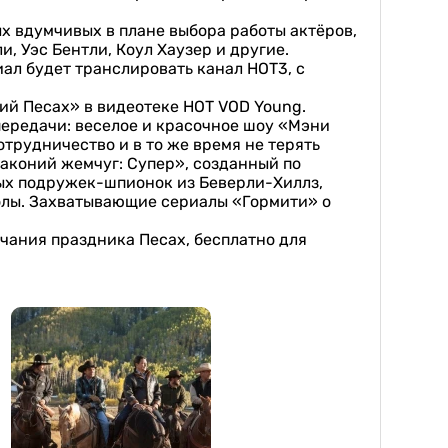
ых вдумчивых в плане выбора работы актёров,
и, Уэс Бентли, Коул Хаузер и другие.
иал будет транслировать канал НОТ3, с
й Песах» в видеотеке HOT VOD Young.
передачи: веселое и красочное шоу «Мэни
трудничество и в то же время не терять
аконий жемчуг: Супер», созданный по
ых подружек-шпионок из Беверли-Хиллз,
олы. Захватывающие сериалы «Гормити» о
нчания праздника Песах, бесплатно для