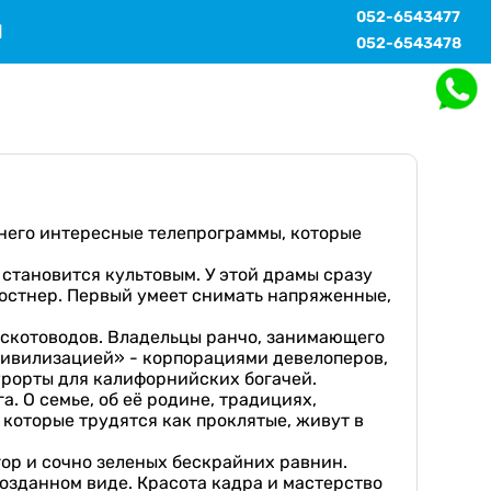
052-6543477
Ы
052-6543478
 него интересные телепрограммы, которые
становится культовым. У этой драмы сразу
Костнер. Первый умеет снимать напряженные,
 скотоводов. Владельцы ранчо, занимающего
 цивилизацией» - корпорациями девелоперов,
урорты для калифорнийских богачей.
. О семье, об её родине, традициях,
 которые трудятся как проклятые, живут в
ор и сочно зеленых бескрайних равнин.
возданном виде. Красота кадра и мастерство