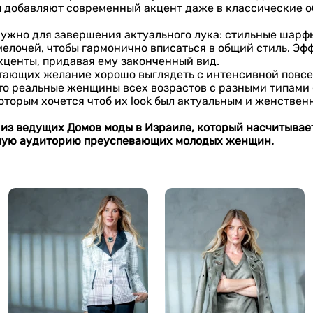
 добавляют современный акцент даже в классические о
 нужно для завершения актуального лука: стильные шарфы
елочей, чтобы гармонично вписаться в общий стиль. Эф
акценты, придавая ему законченный вид.
четающих желание хорошо выглядеть с интенсивной пов
то реальные женщины всех возрастов с разными типами
оторым хочется чтоб их look был актуальным и женствен
 из ведущих Домов моды в Израиле, который насчитывае
нную аудиторию преуспевающих молодых женщин.