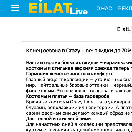
О НАС
РЕК
EilatL
Конец сезона в Crazy Line: скидки до 70%
Настало время больших скидок
– израильски
костюмы и
стильная верхняя одежда
теперь 
Гармония женственности и комфорта
Главный акцент коллекции — утонченные сил
мир. Нейтральные базовые оттенки — черный
фиолетовым. Это позволяет создавать как лак
Костюмы и платья — база гардероба
Брючные костюмы Crazy Line — это универсал
блузами, водолазками или свитерами. А плат
своим фасонам они делают каждый образ не т
Для теплой и стильной зимы
Для ненастных дней в коллекции представле
куртки с лаконичным дизайном идеально под