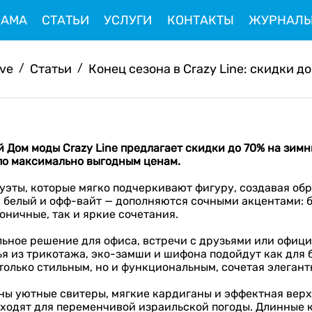
ЛАМА
СТАТЬИ
УСЛУГИ
КОНТАКТЫ
ЖУРНАЛ
ive
/
Статьи
/
Конец сезона в Crazy Line: скидки до 
й Дом моды
Crazy
Line
предлагает скидки
до 70% на зим
по максимально выгодным ценам
.
уэты, которые мягко подчеркивают фигуру, создавая об
, белый и офф-вайт — дополняются сочными акцентами:
оничные, так и яркие сочетания.
ьное решение для офиса, встречи с друзьями или официа
ья из трикотажа, эко-замши и шифона подойдут как для б
олько стильным, но и функциональным, сочетая элегант
ны уютные свитеры, мягкие кардиганы и эффектная вер
ходят для переменчивой израильской погоды. Длинные 