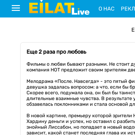
О НАС
РЕК
E
Еще 2 раза про любовь
Фильмы о любви бывают разными. Не стоит д
компания НОТ предложит своим зрителям дв
Мелодрама «После. Навсегда» - это пятый фи
девушка задалась вопросом: а что, если бы б
Скорее всего, подумала она, он был бы таин
длительные взаимные чувства. В результате 
обзавелась поклонниками и стала основой дл
В новой картине, премьеру которой зрители 
Хардину деньги и успех, но оставил с разби
знойный Лиссабон, но попадает в новый водо
зависит, какой станет последняя глава их ис