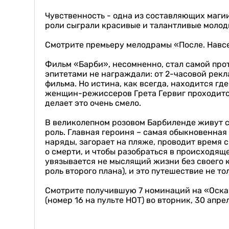
Чувственность - одна из составляющих магии
роли сыграли красивые и талантливые моло
Смотрите премьеру мелодрамы «После. Навсегд
Фильм «Барби», несомненно, стал самой прот
эпитетами не награждали: от 2-часовой рек
фильма. Но истина, как всегда, находится г
женщин-режиссеров Грета Гервиг проходится
делает это очень смело.
В великолепном розовом Барбиленде живут с
роль. Главная героиня – самая обыкновенна
наряды, загорает на пляже, проводит время
о смерти, и чтобы разобраться в происходящ
увязывается не мыслящий жизни без своего
роль второго плана), и это путешествие не т
Смотрите получившую 7 номинаций на «Оска
(номер 16 на пульте НОТ) во вторник, 30 апрел