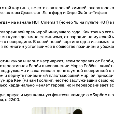
 этой картины, вместе с актерской химией, операторск
дые актеры Джозефин Лэнгфорд и Хиро Файнс-Тиффин.
а» на канале HOT Cinema 1 (номер 16 на пульте НОТ) в пя
иворечивой премьерой минувшего года. Как только его н
ламы кукол до гимна феминизма, от пародии на мужской
де-то посередине. В своей новой картине одна из самых
 по многим устоявшимся в обществе позициям и убежден
отни кукол и царит матриархат, всем заправляют Барби
я стереотипная Барби в исполнении Марго Робби – живё
 с подружками и заканчивает день шумной вечеринкой с
ем и вернуть привычный пластмассовый мир, ей приходит
 кумира Кен (Райан Гослинг, честно заслуживший свою 
олько кардинально меняет героев, но и переворачивает 
р», яркую и музыкальную фэнтези-комедию «Барби» в р
я, в 22:00.