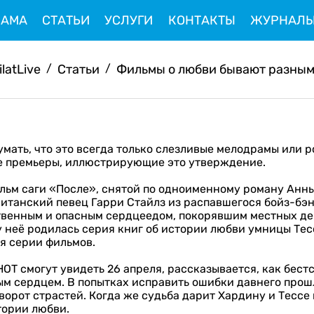
ЛАМА
СТАТЬИ
УСЛУГИ
КОНТАКТЫ
ЖУРНАЛ
ilatLive
/
Статьи
/
Фильмы о любви бывают разны
умать, что это всегда только слезливые мелодрамы или
е премьеры, иллюстрирующие это утверждение.
льм саги «После», снятой по одноименному роману Анны
ританский певец Гарри Стайлз из распавшегося бойз-бэн
ственным и опасным сердцеедом, покорявшим местных де
у неё родилась серия книг об истории любви умницы Тес
я серии фильмов.
НОТ смогут увидеть 26 апреля, рассказывается, как бест
тым сердцем. В попытках исправить ошибки давнего прош
ворот страстей. Когда же судьба дарит Хардину и Тессе 
тории любви.