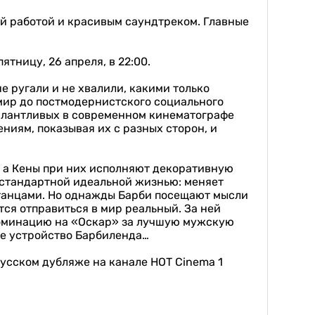
ой работой и красивым саундтреком. Главные
тницу, 26 апреля, в 22:00.
е ругали и не хвалили, какими только
 мир до постмодернистского социального
 талантливых в современном кинематографе
иям, показывая их с разных сторон, и
, а Кены при них исполняют декоративную
т стандартной идеальной жизнью: меняет
 танцами. Но однажды Барби посещают мысли
ся отправиться в мир реальный. За ней
номинацию на «Оскар» за лучшую мужскую
все устройство Барбиленда…
усском дубляже на канале HOT Cinema 1