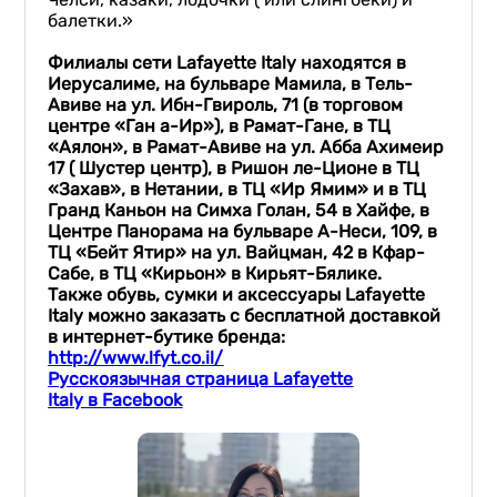
балетки.»
Филиалы сети Lafayette Italy находятся
в
Иерусалиме, на бульваре Мамила,
в Тель-
Авиве на ул. Ибн-Гвироль, 71 (в торговом
центре «Ган а-Ир»), в Рамат-Гане, в ТЦ
«Аялон», в Рамат-Авиве на ул.
Абба Ахимеир
17 ( Шустер центр),
в Ришон ле-Ционе в ТЦ
«Захав», в Нетании, в ТЦ «Ир Ямим» и в ТЦ
Гранд Каньон на Симха Голан, 54 в Хайфе, в
Центре Панорама на бульваре А-Неси, 109, в
ТЦ «Бейт Ятир» на ул. Вайцман, 42 в Кфар-
Сабе, в ТЦ «Кирьон» в Кирьят-Бялике.
Также обувь, сумки и аксессуары Lafayette
Italy можно заказать с бесплатной доставкой
в интернет-бутике бренда:
http://www.lfyt.co.il/
Русскоязычная страница Lafayette
Italy в Facebook