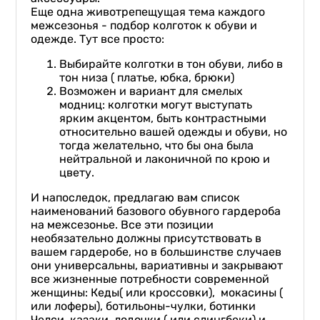
Еще одна животрепещущая тема каждого
межсезонья - подбор колготок к обуви и
одежде. Тут все просто:
Выбирайте колготки в тон обуви, либо в
тон низа ( платье, юбка, брюки)
Возможен и вариант для смелых
модниц: колготки могут выступать
ярким акцентом, быть контрастными
относительно вашей одежды и обуви, но
тогда желательно, что бы она была
нейтральной и лаконичной по крою и
цвету.
И напоследок, предлагаю вам список
наименований базового обувного гардероба
на межсезонье. Все эти позиции
необязательно должны присутствовать в
вашем гардеробе, но в большинстве случаев
они универсальны, вариативны и закрывают
все жизненные потребности современной
женщины: Кеды( или кроссовки), мокасины (
или лоферы), ботильоны-чулки, ботинки
Челси, казаки, лодочки ( или слингбеки) и