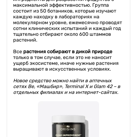
максимальной эффективностью. Группа
состоит из 50 ботаников, которые изучают
каждую находку в лабораториях на
молекулярном уровне, ежемесячно проводят
сотни клинических испытаний и каждый год
тщательно отбирают около 600 штаммов
растений.
Все
растения собирают в дикой природе
только в том случае, если это не наносит
ущерб экосистеме, иначе нужные растения
выращивают в искусственных условиях.
Нов
о
е средств
о
можно найти
в аптечных
сетях Be,
«
М
ашбир»
,
Terminal
X
и
Glam
42
– в
отдельных филиалах и на интернет-сайтах.