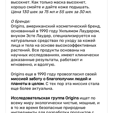
высохнет. Как только маска высохнет,
хорошо смойте и дайте коже подышать.
Ц
ена 1
3
0 шек
за
7
5
мл
и 55 шек за 30 мл.
О бренде
:
Origins, американский косметический бренд,
основанный в 1990 году Уильямом Лаудером,
внуком Эсте Лаудер, специализируется на
натуральных средствах по уходу за кожей
лица и тела на основе высокоэффективных
растений. Все продукты основаны на
научных исследованиях, имеют клинически
доказанные результаты, работают и
мгновенно, и вдолгую.
Origins еще в 1990 году провозгласил своей
миссией заботу о благополучии людей и
планеты в целом
. С тех пор эта миссия стала
еще более актуальна.
Исследовательская группа Orig
ins
ищет по
всему миру экологически чистые, мощные, и
в то же время безопасные природные
ингредиенты для разработки продуктов с