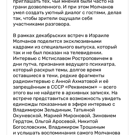
приглашать тех, чьи мнения были часто на
грани дозволенного. И при этом Молчанов
умел создать уютный диалог с гостями, делая
так, чтобы зрители ощущали себя
участниками разговора.
В рамках декабрьских встреч в Израиле
Молчанов поделится эксклюзивными
кадрами из специального выпуска, который
так и не был показан на телевидении.
Интервью с Мстиславом Ростроповичем в
дни путча, признания ведущего психиатра,
который раскрыл темы, долгое время
оставшиеся в тени, редкие фрагменты
радиоинтервью с Анной Ахматовой и её
запрещённым в СССР «Реквиемом» — всего
этого вы не найдете в архивных записях. На
встрече представиться возможность увидеть
единожды показанные в эфире интервью с
Владимиром Зельдиным, Татьяной
Окуневской, Марией Мироновой, Зиновием
Гердтом, Ольгой Аросевой, Никитой
Богословским, Владимиром Трошиным
и услышать воспоминания самого Молчанова