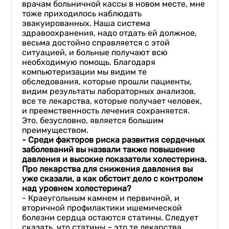
врачам больничной кассы в новом месте, мне
тоже приходилось наблюдать
эвакуированных. Наша система
здравоохранения, надо отдать ей должное,
весьма достойно справляется с этой
ситуацией, и больные получают всю
необходимую помощь. Благодаря
компьютеризации мы видим те
обследования, которые прошли пациенты,
видим результаты лабораторных анализов,
все те лекарства, которые получает человек,
и преемственность лечения сохраняется.
Это, безусловно, является большим
преимуществом.
-
Среди факторов риска развития сердечных
заболеваний
вы назвали
также
повышение
давления и
высокие показатели холестерина
.
Про
лекарства для снижения давления вы
уже сказали, а как обстоит дело с
контролем
над уровнем холестерина?
- Краеугольным камнем и первичной, и
вторичной профилактики ишемической
болезни сердца остаются статины. Следует
сказать, что статины – это те лекарства,