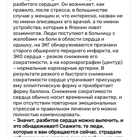
разбитого сердца». Он возникает, как
правило, после стресса, в большинстве
случае у женщин и, что интересно, назван не
по имени описавших его врачей, а по имени
устройства, которым в Японии ловят
осьминогов. Люди поступают в больницу с
жалобами на боли в области сердца и
одышку, на ЭКГ обнаруживаются признаки
старого обширного переднего инфаркта, на
ЭКО сердца – резкое снижение его
сократимости, а на коронарографии (центур)
– нормальные коронарные артерии. В
результате резкого и быстрого снижения
сократимости сердце утрачивает присущую
ему эллиптическую форму и приобретает
форму баллона. Снижение сократимости
сердца обычно носит временный характер, и
при отсутствии повторных эмоциональных
стрессов и правильном лечении его можно
полностью компенсировать.
-
Значит, разбитое сердце можно вылечить, и
это обнадеживает
!
Скажите, те л
юди
,
которые к вам обращаются сейчас, страдали