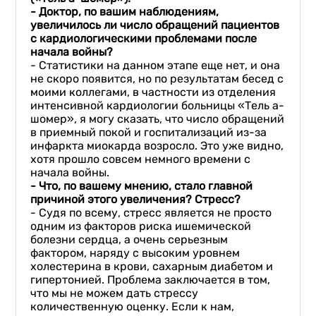
- Доктор,
по вашим наблюдениям,
увеличилось ли число обращений
пациентов
с
кардиологическими
проблемами
после
начала войны?
- Статистики на данном этапе еще нет, и она
не скоро появится, но по результатам бесед с
моими коллегами, в частности из отделения
интенсивной кардиологии больницы «Тель а-
шомер», я могу сказать, что число обращений
в приемный покой и госпитализаций из-за
инфаркта миокарда возросло. Это уже видно,
хотя прошло совсем немного времени с
начала войны.
-
Что, по вашему мнению, стало
главн
ой
причиной
этого увеличения
? С
тресс?
- Судя по всему, стресс является не просто
одним из факторов риска ишемической
болезни сердца, а очень серьезным
фактором, наряду с высоким уровнем
холестерина в крови, сахарным диабетом и
гипертонией. Проблема заключается в том,
что мы не можем дать стрессу
количественную оценку. Если к нам,