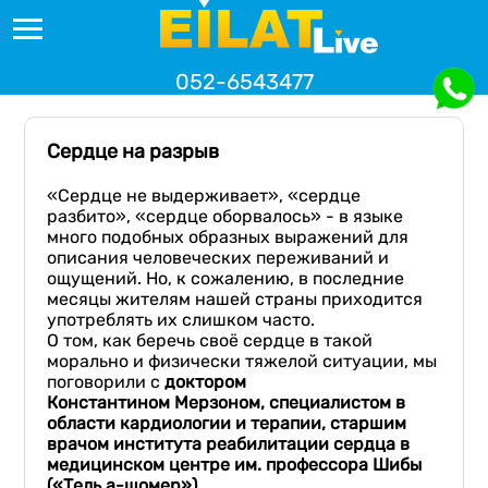
052-6543477
Сердце на разрыв
«Сердце не выдерживает», «сердце
разбито», «сердце оборвалось» - в языке
много подобных образных выражений для
описания человеческих переживаний и
ощущений. Но, к сожалению, в последние
месяцы жителям нашей страны приходится
употреблять их слишком часто.
О том, как беречь своё сердце в такой
морально и физически тяжелой ситуации, мы
поговорили с
доктор
ом
Константин
ом
Мерзон
ом
, специалист
о
м
в
области кардиологии и терапии
,
старш
им
врач
ом
института
реабилитации сердца
в
медицинском центре им.
профессора
Шиб
ы
(
«
Тель а-
шомер
»
)
.