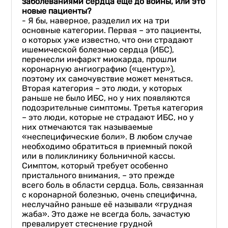
заболеваниями сердца еще до войны, или это
новые пациенты?
- Я бы, наверное, разделил их на три
основные категории. Первая – это пациенты,
о которых уже известно, что они страдают
ишемической болезнью сердца (ИБС),
перенесли инфаркт миокарда, прошли
коронарную ангиографию («центур»),
поэтому их самочувствие может меняться.
Вторая категория – это люди, у которых
раньше не было ИБС, но у них появляются
подозрительные симптомы. Третья категория
– это люди, которые не страдают ИБС, но у
них отмечаются так называемые
«неспецифические боли». В любом случае
необходимо обратиться в приемный покой
или в поликлинику больничной кассы.
Симптом, который требует особенно
пристального внимания, – это прежде
всего боль в области сердца. Боль, связанная
с коронарной болезнью, очень специфична,
неслучайно раньше её называли «грудная
жаба». Это даже не всегда боль, зачастую
превалирует стеснение грудной