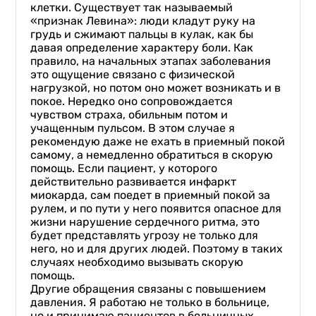
клетки. Существует так называемый
«признак Левина»: люди кладут руку на
грудь и сжимают пальцы в кулак, как бы
давая определение характеру боли. Как
правило, на начальных этапах заболевания
это ощущение связано с физической
нагрузкой, но потом оно может возникать и в
покое. Нередко оно сопровождается
чувством страха, обильным потом и
учащенным пульсом. В этом случае я
рекомендую даже не ехать в приемный покой
самому, а немедленно обратиться в скорую
помощь. Если пациент, у которого
действительно развивается инфаркт
миокарда, сам поедет в приемный покой за
рулем, и по пути у него появится опасное для
жизни нарушение сердечного ритма, это
будет представлять угрозу не только для
него, но и для других людей. Поэтому в таких
случаях необходимо вызывать скорую
помощь.
Другие обращения связаны с повышением
давления. Я работаю не только в больнице,
но и принимаю пациентов в больничных