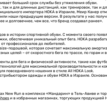
ивает больший срок службы без утяжеления обуви.
, так и для длинных дистанций, как тренировок, так и д
ициального импортера HOKA в Израиле, Меир Канер отме
били наши предыдущие версии. В результате у нас получ
ее и долговечнее, чем все, что бренд создавал ранее».
в в истории спортивной обуви. С момента своего появле
жки, обеспечивая уникальный опыт бега. HOKA разраба
 от профессионалов до любителей.
size-подошвой, которая сочетает максимальную амортиз
ых целей – от скоростного бега по трассе, по горам и в 
нты для бега и физической активности, такие как футбо
технологий для максимальной производительности и ко
для повседневного ношения в стиле All HOKA Look.
трибьютором одежды и обуви HOKA в Израиле. Основанн
ах New Run в комплексе «Мандарин» в Тель-Авиве и тор
Sho
e
s
и в избранных магазинах, торгующих продукцией 