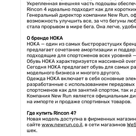
Укрепленная внешняя часть подошвы обеспеч
Rincon 4 идеально подходит как для коротких
Генеральный директор компании New Run, оф
возможность улучшить все, за что бегуны лю
стала прорывом в мире бега. Она легче, удобн
О бренде HOKA
HOKA — один из самых быстрорастущих брендо
предлагает сочетание амортизации и поддер
подходящие для спортсменов всех уровней —
Обувь HOKA характеризуется массивной over
Сегодня HOKA предлагает обувь для самых разн
модельного бизнеса и многого другого.
Одежда HOKA включает в себя основные элеме
разработанные с использованием передовых 
спортсменов как для занятий спортом, так и 
Компания New Run является официальным дис
на импорте и продаже спортивных товаров.
Где купить
R
incon
4
?
Новая модель доступна в фирменных магазин
сайте
www.newrun.co.il
, в сети магазинов
We
шек.