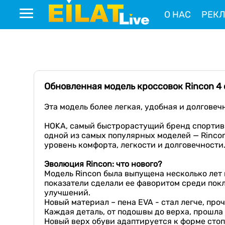
О НАС
РЕК
Обновленная модель кроссовок Rincon 4
Эта модель более легкая, удобная и долговеч
HOKA, самый быстрорастущий бренд спортивн
одной из самых популярных моделей — Rincon
уровень комфорта, легкости и долговечности
Эволюция
R
incon
: что нового?
Модель Rincon была выпущена несколько лет 
показатели сделали ее фаворитом среди пок
улучшений.
Новый материал – пена EVA - стал легче, про
Каждая деталь, от подошвы до верха, прошла
Новый верх обуви адаптируется к форме стоп