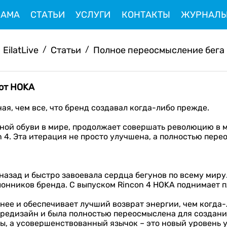
ЛАМА
СТАТЬИ
УСЛУГИ
КОНТАКТЫ
ЖУРНАЛ
EilatLive
/
Статьи
/
Полное переосмысление бега
 от HOKA
ная, чем все, что бренд создавал когда-либо прежде.
ой обуви в мире, продолжает совершать революцию в м
 4. Эта итерация не просто улучшена, а полностью пере
.
назад и быстро завоевала сердца бегунов по всему миру.
лонников бренда. С выпуском Rincon 4 HOKA поднимает п
чнее и обеспечивает лучший возврат энергии, чем когда-
 редизайн и была полностью переосмыслена для создания
ы, а усовершенствованный язычок – это новый уровень 