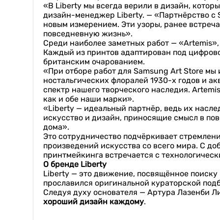
«В Liberty мы всегда верили в дизайн, котор
дизайн-менеджер Liberty. — «Партнёрство с
новым измерением. Эти узоры, ранее встреча
повседневную жизнь».
Среди наиболее заметных работ — «Artemis», 
Каждый из принтов адаптирован под цифрово
британским очарованием.
«При отборе работ для Samsung Art Store мы 
ностальгических флоралей 1930-х годов и а
спектр нашего творческого наследия. Artemi
как и обе наши марки».
«Liberty — идеальный партнёр, ведь их насле
искусство и дизайн, приносящие смысл в по
дома».
Это сотрудничество подчёркивает стремление
произведений искусства со всего мира. С до
принтмейкинга встречается с технологичес
О бренде Liberty
Liberty — это движение, посвящённое поиску
прославился оригинальной кураторской подб
Следуя духу основателя — Артура Лазенби 
хороший дизайн каждому
.