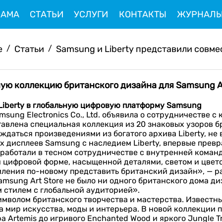
ЛАМА
СТАТЬИ
УСЛУГИ
КОНТАКТЫ
ЖУРНАЛ
e
/
Статьи
/
Samsung и Liberty представили совмес
ную коллекцию британского дизайна для Samsung Ar
Liberty в глобальную цифровую платформу Samsung
sung Electronics Co., Ltd. объявила о сотрудничестве с
ставлена специальная коллекция из 20 знаковых узоров 
ждаться произведениями из богатого архива Liberty, не 
 дисплеев Samsung с наследием Liberty, впервые прев
аботали в тесном сотрудничестве с внутренней командой
 цифровой форме, насыщенной деталями, светом и цвет
мления по-новому представить британский дизайн», — р
msung Art Store не было ни одного британского дома диз
м стилем с глобальной аудиторией».
 символом британского творчества и мастерства. Извес
а мир искусства, моды и интерьера. В новой коллекции 
 Artemis до игривого Enchanted Wood и яркого Jungle Tr