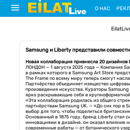
О НАС
РЕК
EilatLiv
Samsung и Liberty представили совмест
Новая коллаборация привнесла 20 дизайнов 
ЛОНДОН — 1 августа 2025 года — Компания Sam
в рамках которого в Samsung Art Store пред
The Frame по всему миру теперь смогут насла
Партнёрство объединяет изящество цифровых
произведения искусства. Кураторы Samsung р
ярко раскрывающие себя в крупноформатной
«Эта коллаборация родилась из общего стре
партнёрствам Samsung UK. — «До сих пор в Sa
выбор для того, чтобы поделиться британски
Основанный в 1875 году, бренд Liberty стал
инновациями в дизайне, он оказал влияние н
современные работы — от ботанического узора