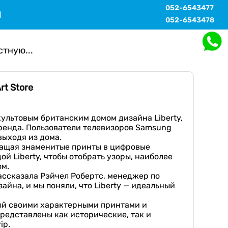
052-6543477
Ы
052-6543478
тную...
t Store
 культовым британским домом дизайна Liberty,
бренда. Пользователи телевизоров Samsung
выходя из дома.
ращая знаменитые принты в цифровые
 Liberty, чтобы отобрать узоры, наиболее
ом.
ассказала Рэйчел Робертс, менеджер по
айна, и мы поняли, что Liberty — идеальный
тный своими характерными принтами и
представлены как исторические, так и
ip.