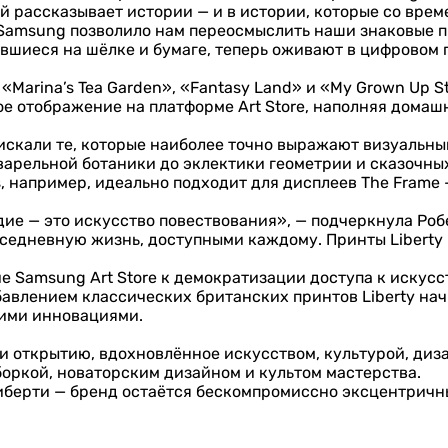
ый рассказывает истории — и в истории, которые со вре
 Samsung позволило нам переосмыслить наши знаковые п
вшиеся на шёлке и бумаге, теперь оживают в цифровом п
«Marina’s Tea Garden», «Fantasy Land» и «My Grown Up S
е отображение на платформе Art Store, наполняя домаш
искали те, которые наиболее точно выражают визуальный
кварельной ботаники до эклектики геометрии и сказочны
s, например, идеально подходит для дисплеев The Frame
дие — это искусство повествования», — подчеркнула Робе
вседневную жизнь, доступными каждому. Принты Liberty
 Samsung Art Store к демократизации доступа к искусст
бавлением классических британских принтов Liberty нач
кими инновациями.
 и открытию, вдохновлённое искусством, культурой, диза
оркой, новаторским дизайном и культом мастерства.
Либерти — бренд остаётся бескомпромиссно эксцентричн